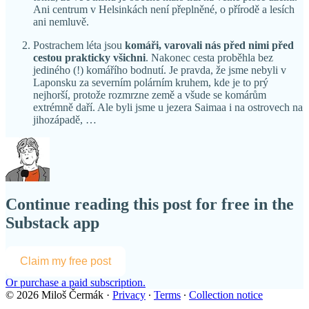
Ani centrum v Helsinkách není přeplněné, o přírodě a lesích
ani nemluvě.
Postrachem léta jsou
komáři, varovali nás před nimi před
cestou prakticky všichni
. Nakonec cesta proběhla bez
jediného (!) komářího bodnutí. Je pravda, že jsme nebyli v
Laponsku za severním polárním kruhem, kde je to prý
nejhorší, protože rozmrzne země a všude se komárům
extrémně daří. Ale byli jsme u jezera Saimaa i na ostrovech na
jihozápadě, …
Continue reading this post for free in the
Substack app
Claim my free post
Or purchase a paid subscription.
© 2026 Miloš Čermák
·
Privacy
∙
Terms
∙
Collection notice