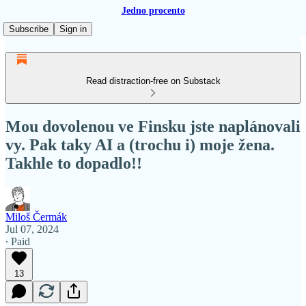
Jedno procento
Subscribe
Sign in
Read distraction-free on Substack
Mou dovolenou ve Finsku jste naplánovali
vy. Pak taky AI a (trochu i) moje žena.
Takhle to dopadlo!!
Miloš Čermák
Jul 07, 2024
∙ Paid
13