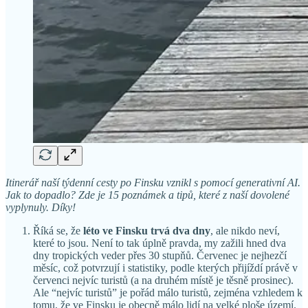
Itinerář naší týdenní cesty po Finsku vznikl s pomocí generativní AI.
Jak to dopadlo? Zde je 15 poznámek a tipů, které z naší dovolené
vyplynuly. Díky!
Říká se, že
léto ve Finsku trvá dva dny
, ale nikdo neví,
které to jsou. Není to tak úplně pravda, my zažili hned dva
dny tropických veder přes 30 stupňů. Červenec je nejhezčí
měsíc, což potvrzují i statistiky, podle kterých přijíždí právě v
červenci nejvíc turistů (a na druhém místě je těsně prosinec).
Ale “nejvíc turistů” je pořád málo turistů, zejména vzhledem k
tomu, že ve Finsku je obecně málo lidí na velké ploše území.