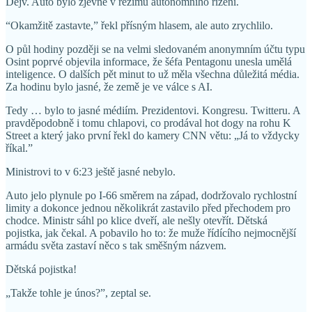
Dejv. Auto bylo zjevně v režimu autonomního řízení.
“Okamžitě zastavte,” řekl přísným hlasem, ale auto zrychlilo.
O půl hodiny později se na velmi sledovaném anonymním účtu typu
Osint poprvé objevila informace, že šéfa Pentagonu unesla umělá
inteligence. O dalších pět minut to už měla všechna důležitá média.
Za hodinu bylo jasné, že země je ve válce s AI.
Tedy … bylo to jasné médiím. Prezidentovi. Kongresu. Twitteru. A
pravděpodobně i tomu chlapovi, co prodával hot dogy na rohu K
Street a který jako první řekl do kamery CNN větu: „Já to vždycky
říkal.”
Ministrovi to v 6:23 ještě jasné nebylo.
Auto jelo plynule po I-66 směrem na západ, dodržovalo rychlostní
limity a dokonce jednou několikrát zastavilo před přechodem pro
chodce. Ministr sáhl po klice dveří, ale nešly otevřít. Dětská
pojistka, jak čekal. A pobavilo ho to: že muže řídícího nejmocnější
armádu světa zastaví něco s tak směšným názvem.
Dětská pojistka!
„Takže tohle je únos?”, zeptal se.