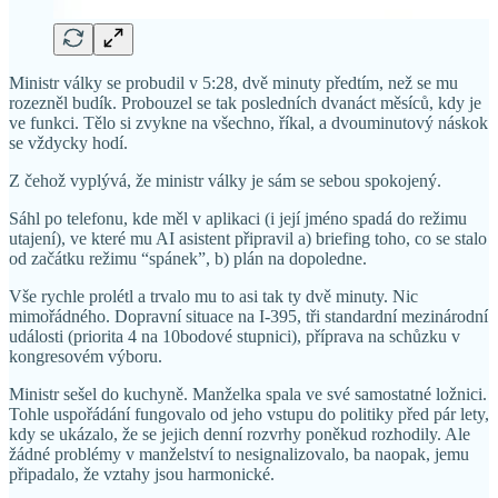
Ministr války se probudil v 5:28, dvě minuty předtím, než se mu
rozezněl budík. Probouzel se tak posledních dvanáct měsíců, kdy je
ve funkci. Tělo si zvykne na všechno, říkal, a dvouminutový náskok
se vždycky hodí.
Z čehož vyplývá, že ministr války je sám se sebou spokojený.
Sáhl po telefonu, kde měl v aplikaci (i její jméno spadá do režimu
utajení), ve které mu AI asistent připravil a) briefing toho, co se stalo
od začátku režimu “spánek”, b) plán na dopoledne.
Vše rychle prolétl a trvalo mu to asi tak ty dvě minuty. Nic
mimořádného. Dopravní situace na I-395, tři standardní mezinárodní
události (priorita 4 na 10bodové stupnici), příprava na schůzku v
kongresovém výboru.
Ministr sešel do kuchyně. Manželka spala ve své samostatné ložnici.
Tohle uspořádání fungovalo od jeho vstupu do politiky před pár lety,
kdy se ukázalo, že se jejich denní rozvrhy poněkud rozhodily. Ale
žádné problémy v manželství to nesignalizovalo, ba naopak, jemu
připadalo, že vztahy jsou harmonické.