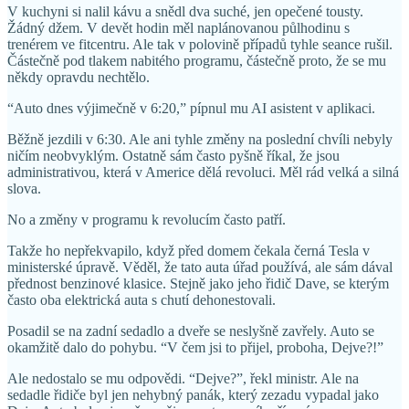
V kuchyni si nalil kávu a snědl dva suché, jen opečené tousty.
Žádný džem. V devět hodin měl naplánovanou půlhodinu s
trenérem ve fitcentru. Ale tak v polovině případů tyhle seance rušil.
Částečně pod tlakem nabitého programu, částečně proto, že se mu
někdy opravdu nechtělo.
“Auto dnes výjimečně v 6:20,” pípnul mu AI asistent v aplikaci.
Běžně jezdili v 6:30. Ale ani tyhle změny na poslední chvíli nebyly
ničím neobvyklým. Ostatně sám často pyšně říkal, že jsou
administrativou, která v Americe dělá revoluci. Měl rád velká a silná
slova.
No a změny v programu k revolucím často patří.
Takže ho nepřekvapilo, když před domem čekala černá Tesla v
ministerské úpravě. Věděl, že tato auta úřad používá, ale sám dával
přednost benzinové klasice. Stejně jako jeho řidič Dave, se kterým
často oba elektrická auta s chutí dehonestovali.
Posadil se na zadní sedadlo a dveře se neslyšně zavřely. Auto se
okamžitě dalo do pohybu. “V čem jsi to přijel, proboha, Dejve?!”
Ale nedostalo se mu odpovědi. “Dejve?”, řekl ministr. Ale na
sedadle řidiče byl jen nehybný panák, který zezadu vypadal jako