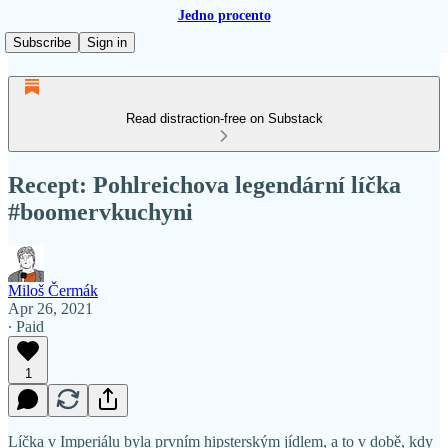
Jedno procento
Subscribe
Sign in
Read distraction-free on Substack
Recept: Pohlreichova legendární líčka
#boomervkuchyni
Miloš Čermák
Apr 26, 2021
∙ Paid
1
Líčka v Imperiálu byla prvním hipsterským jídlem, a to v době, kdy