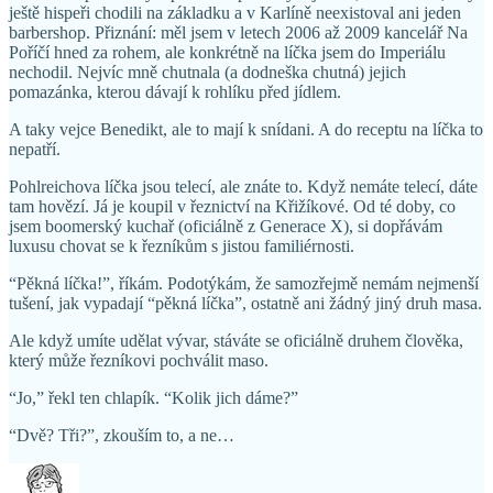
ještě hispeři chodili na základku a v Karlíně neexistoval ani jeden
barbershop. Přiznání: měl jsem v letech 2006 až 2009 kancelář Na
Poříčí hned za rohem, ale konkrétně na líčka jsem do Imperiálu
nechodil. Nejvíc mně chutnala (a dodneška chutná) jejich
pomazánka, kterou dávají k rohlíku před jídlem.
A taky vejce Benedikt, ale to mají k snídani. A do receptu na líčka to
nepatří.
Pohlreichova líčka jsou telecí, ale znáte to. Když nemáte telecí, dáte
tam hovězí. Já je koupil v řeznictví na Křižíkové. Od té doby, co
jsem boomerský kuchař (oficiálně z Generace X), si dopřávám
luxusu chovat se k řezníkům s jistou familiérnosti.
“Pěkná líčka!”, říkám. Podotýkám, že samozřejmě nemám nejmenší
tušení, jak vypadají “pěkná líčka”, ostatně ani žádný jiný druh masa.
Ale když umíte udělat vývar, stáváte se oficiálně druhem člověka,
který může řezníkovi pochválit maso.
“Jo,” řekl ten chlapík. “Kolik jich dáme?”
“Dvě? Tři?”, zkouším to, a ne…