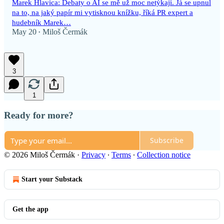
Marek Hlavica: Debaty o AI se mě už moc netýkají. Já se upnul
na to, na jaký papír mi vytisknou knížku, říká PR expert a
hudebník Marek…
May 20
Miloš Čermák
•
3
1
Ready for more?
Subscribe
© 2026 Miloš Čermák
·
Privacy
∙
Terms
∙
Collection notice
Start your Substack
Get the app