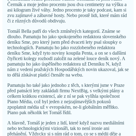
Čermák a moje jedno procento jsou dva centimetry na výšku a
asi kilogram živé váhy. Jedno procento je taky podcast, kam si
zvu zajímavé a zábavné hosty. Nebo prostě lidi, které mám rád
či z různých důvodů obdivuju.
Tomáš Bella patří do všech zmíněných kategorií. Známe se
dlouho. Pamatuju ho jako spokojeného redaktora slovenského
deníku Sme, pro který jsem před dvaceti lety psal sloupky o
technologiích. Pamatuju ho jako rozzlobeného redaktora
deníku Sme, když tyto noviny koupila Penta, a on se s dalšími
čtyřiceti kolegy rozhodl založit na zelené louce deník nový. A
pamatuju ho jako úspěšného redaktora už Denníku N, když
nám z vedení pražských Hospodářských novin ukazoval, jak se
to dělá získávat platící čtenáře na webu.
Pamatuju ho také jako jednoho z těch, s kterými jsme v Praze
před patnácti lety zakládali firmu NextBig, s velkými plány a
celkem krátkou existencí, ale z ní se pak vylíhla společnost
Piano Média, což byl jeden z nejzajímavějších pokusů
zpoplatnit média už v evropském, ne-li globálním měřítko.
Piano pak několik let Tomáš řídil.
A hlavně, Tomáš je jeden z lidí, které když nazvu mediálními
nebo technologickými vizionáři, tak to není ironie ani
přehánění. Vždycky si s ním rád o tom, co se s médii děje a