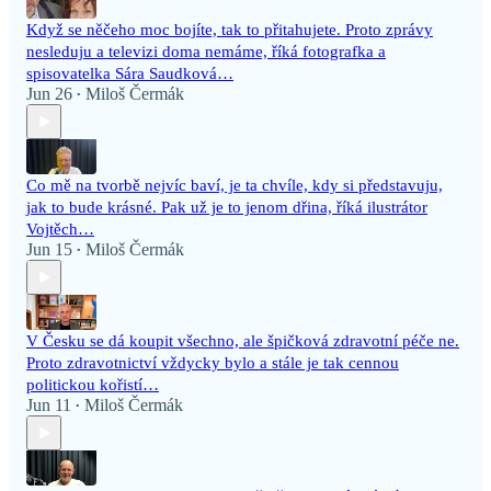
Když se něčeho moc bojíte, tak to přitahujete. Proto zprávy
nesleduju a televizi doma nemáme, říká fotografka a
spisovatelka Sára Saudková…
Jun 26
Miloš Čermák
•
Co mě na tvorbě nejvíc baví, je ta chvíle, kdy si představuju,
jak to bude krásné. Pak už je to jenom dřina, říká ilustrátor
Vojtěch…
Jun 15
Miloš Čermák
•
V Česku se dá koupit všechno, ale špičková zdravotní péče ne.
Proto zdravotnictví vždycky bylo a stále je tak cennou
politickou kořistí…
Jun 11
Miloš Čermák
•