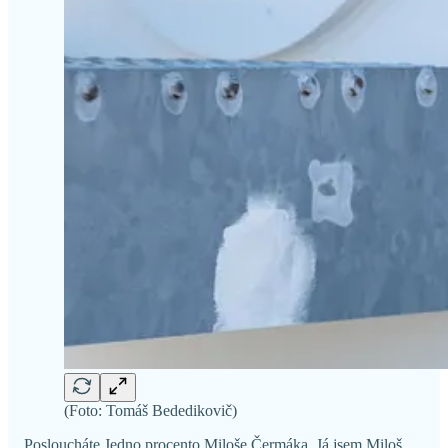
(Foto: Tomáš Bededikovič)
Posloucháte Jedno procento Miloše Čermáka. Já jsem Miloš