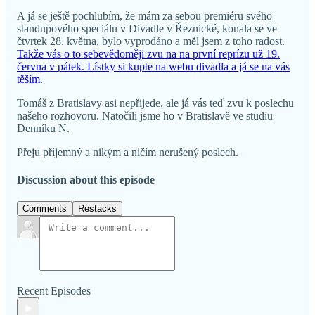
A já se ještě pochlubím, že mám za sebou premiéru svého
standupového speciálu v Divadle v Řeznické, konala se ve
čtvrtek 28. května, bylo vyprodáno a měl jsem z toho radost.
Takže vás o to sebevědoměji zvu na na první reprízu už 19.
června v pátek. Lístky si kupte na webu divadla a já se na vás
těším
.
Tomáš z Bratislavy asi nepřijede, ale já vás teď zvu k poslechu
našeho rozhovoru. Natočili jsme ho v Bratislavě ve studiu
Denníku N.
Přeju příjemný a nikým a ničím nerušený poslech.
Discussion about this episode
Comments
Restacks
Recent Episodes