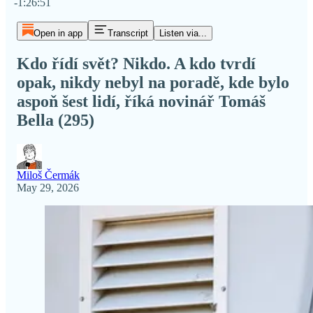
-1:26:51
Open in app
Transcript
Listen via...
Kdo řídí svět? Nikdo. A kdo tvrdí
opak, nikdy nebyl na poradě, kde bylo
aspoň šest lidí, říká novinář Tomáš
Bella (295)
Miloš Čermák
May 29, 2026