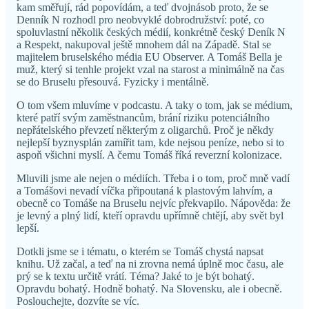
kam směřují, rád popovídám, a teď dvojnásob proto, že se
Denník N rozhodl pro neobvyklé dobrodružství: poté, co
spoluvlastní několik českých médií, konkrétně český Deník N
a Respekt, nakupoval ještě mnohem dál na Západě. Stal se
majitelem bruselského média EU Observer. A Tomáš Bella je
muž, který si tenhle projekt vzal na starost a minimálně na čas
se do Bruselu přesouvá. Fyzicky i mentálně.
O tom všem mluvíme v podcastu. A taky o tom, jak se médium,
které patří svým zaměstnancům, brání riziku potenciálního
nepřátelského převzetí některým z oligarchů. Proč je někdy
nejlepší byznysplán zamířit tam, kde nejsou peníze, nebo si to
aspoň všichni myslí. A čemu Tomáš říká reverzní kolonizace.
Mluvili jsme ale nejen o médiích. Třeba i o tom, proč mně vadí
a Tomášovi nevadí víčka připoutaná k plastovým lahvím, a
obecně co Tomáše na Bruselu nejvíc překvapilo. Nápověda: že
je levný a plný lidí, kteří opravdu upřímně chtějí, aby svět byl
lepší.
Dotkli jsme se i tématu, o kterém se Tomáš chystá napsat
knihu. Už začal, a teď na ni zrovna nemá úplně moc času, ale
prý se k textu určitě vrátí. Téma? Jaké to je být bohatý.
Opravdu bohatý. Hodně bohatý. Na Slovensku, ale i obecně.
Poslouchejte, dozvíte se víc.