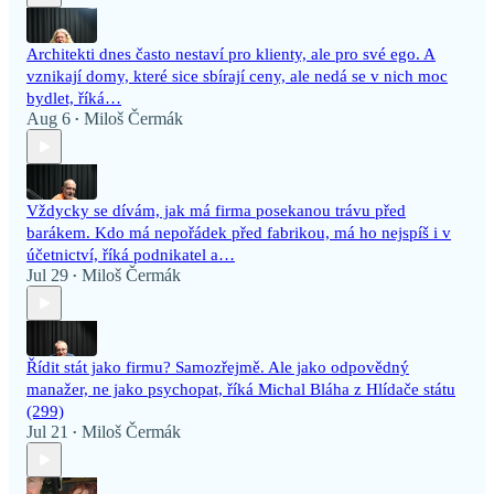
Architekti dnes často nestaví pro klienty, ale pro své ego. A
vznikají domy, které sice sbírají ceny, ale nedá se v nich moc
bydlet, říká…
Aug 6
Miloš Čermák
•
Vždycky se dívám, jak má firma posekanou trávu před
barákem. Kdo má nepořádek před fabrikou, má ho nejspíš i v
účetnictví, říká podnikatel a…
Jul 29
Miloš Čermák
•
Řídit stát jako firmu? Samozřejmě. Ale jako odpovědný
manažer, ne jako psychopat, říká Michal Bláha z Hlídače státu
(299)
Jul 21
Miloš Čermák
•