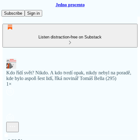
Jedno procento
Subscribe
Sign in
Listen distraction-free on Substack
Kdo řídí svět? Nikdo. A kdo tvrdí opak, nikdy nebyl na poradě,
kde bylo aspoň šest lidí, říká novinář Tomáš Bella (295)
1×
Current time: 0:00 / Total time: -1:26:51