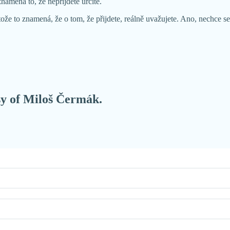
namená to, že nepřijdete určitě.
ože to znamená, že o tom, že přijdete, reálně uvažujete. Ano, nechce se
esy of Miloš Čermák.