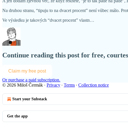
A jen dodám zjevnou věc, že když řeknete, “je to tak pade na pade”, z
Na druhou stranu, “tipuju to na dvacet procent” není vůbec málo. Prot
Ve výsledku je takových “dvacet procent” vlastn…
Continue reading this post for free, court
Claim my free post
Or purchase a paid subscription.
© 2026 Miloš Čermák
·
Privacy
∙
Terms
∙
Collection notice
Start your Substack
Get the app