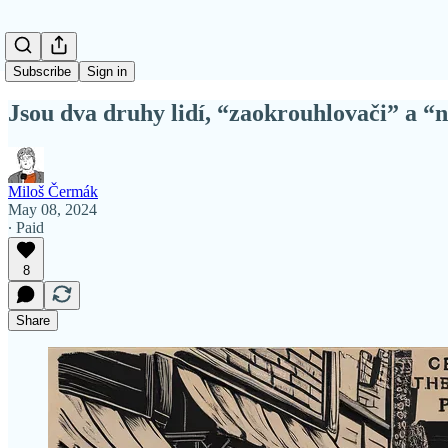
Subscribe
Sign in
Jsou dva druhy lidí, “zaokrouhlovači” a “
Miloš Čermák
May 08, 2024
∙ Paid
8
Share