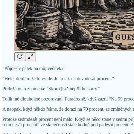
“Přijdeš v pátek na můj večírek?”
“Hele, doufám že to vyjde. Je to tak na devadesát procent.”
Přeloženo to znamená: “Skoro jistě nepřijdu, sorry.”
Tolik mé dlouholeté pozorování. Paradoxně, když zazní “Na 99 procent
A naopak, když někdo řekne, že dorazí na 70 procent, ze zmíněných tř
Protože sedmdesát procent není málo. Když se něco stane v sedmi přípa
sedmdesát procent” ve skutečnosti stále hodně pod padesát procent. A