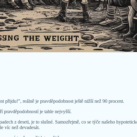
 přijdu!”, reálně je pravděpodobnost ještě nižší než 90 procent.
í pravděpodobností je tahle nejvyšší.
dech z deseti, je to slušné. Samozřejmě, co se týče našeho hypotetickéh
le víc než devadesát.