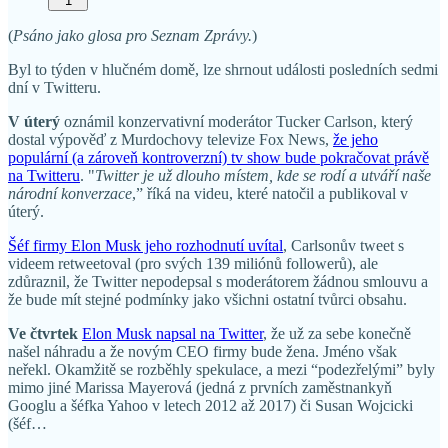
1
(
Psáno jako glosa pro Seznam Zprávy.
)
Byl to týden v hlučném domě, lze shrnout události posledních sedmi
dní v Twitteru.
V úterý
oznámil konzervativní moderátor Tucker Carlson, který
dostal výpověď z Murdochovy televize Fox News,
že jeho
populární (a zároveň kontroverzní) tv show bude pokračovat právě
na Twitteru
. "
Twitter je už dlouho místem, kde se rodí a utváří naše
národní konverzace
,” říká na videu, které natočil a publikoval v
úterý.
Šéf firmy Elon Musk jeho rozhodnutí uvítal
, Carlsonův tweet s
videem retweetoval (pro svých 139 miliónů followerů), ale
zdůraznil, že Twitter nepodepsal s moderátorem žádnou smlouvu a
že bude mít stejné podmínky jako všichni ostatní tvůrci obsahu.
Ve čtvrtek
Elon Musk napsal na Twitter
, že už za sebe konečně
našel náhradu a že novým CEO firmy bude žena. Jméno však
neřekl. Okamžitě se rozběhly spekulace, a mezi “podezřelými” byly
mimo jiné Marissa Mayerová (jedná z prvních zaměstnankyň
Googlu a šéfka Yahoo v letech 2012 až 2017) či Susan Wojcicki
(šéf…