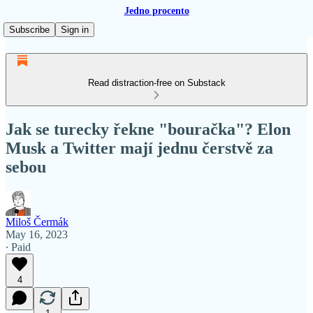
Jedno procento
Subscribe
Sign in
Read distraction-free on Substack
Jak se turecky řekne "bouračka"? Elon
Musk a Twitter mají jednu čerstvě za
sebou
Miloš Čermák
May 16, 2023
∙ Paid
4