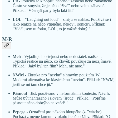
Lit
- Používá se k popisu něčeho úžasného nebo zábavného.
Často ve smyslu, že je něco "živé" nebo velmi zábavné.
Příklad: "Včerejší párty byla fakt lit!"
LOL
- "Laughing out loud" - směju se nahlas. Používá se i
jako reakce na něco vtipného, někdy i ironicky. Příklad:
"Viděl jsem tu fotku, LOL, to je vážně dobrý."
M-R
Meh
- Vyjadřuje lhostejnost nebo nedostatek nadšení.
Typická reakce na něco, co člověk považuje za nezajímavé.
Příklad: "Jaký byl ten film? Meh, nic moc."
NWM
- Zkratka pro "nevím" s hravým použitím 'W'.
Moderní alternativa ke klasickému "nevím". Příklad: "NWM,
jestli se mi tam chce jít."
Pásnout
- Jíst, používáno v neformálním kontextu. Návrh:
Může být nahrazeno i slovem "šrotit". Příklad: "Pojďme
pásnout něco dobrýho na večeři."
Pepega
- Označení pro někoho hloupého (z Twitche).
Pochází z meme komunity okolo Pepého žáby. Příklad: "On