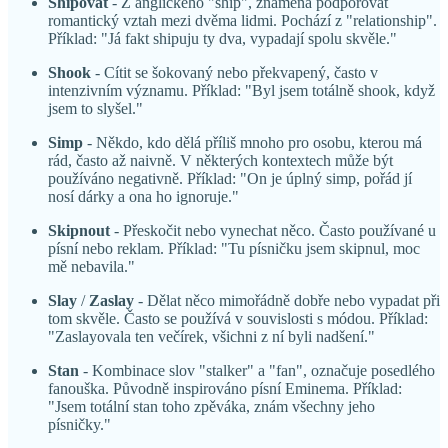
Shipovat
- Z anglického "ship", znamená podporovat
romantický vztah mezi dvěma lidmi. Pochází z "relationship".
Příklad: "Já fakt shipuju ty dva, vypadají spolu skvěle."
Shook
- Cítit se šokovaný nebo překvapený, často v
intenzivním významu. Příklad: "Byl jsem totálně shook, když
jsem to slyšel."
Simp
- Někdo, kdo dělá příliš mnoho pro osobu, kterou má
rád, často až naivně. V některých kontextech může být
používáno negativně. Příklad: "On je úplný simp, pořád jí
nosí dárky a ona ho ignoruje."
Skipnout
- Přeskočit nebo vynechat něco. Často používané u
písní nebo reklam. Příklad: "Tu písničku jsem skipnul, moc
mě nebavila."
Slay
/
Zaslay
- Dělat něco mimořádně dobře nebo vypadat při
tom skvěle. Často se používá v souvislosti s módou. Příklad:
"Zaslayovala ten večírek, všichni z ní byli nadšení."
Stan
- Kombinace slov "stalker" a "fan", označuje posedlého
fanouška. Původně inspirováno písní Eminema. Příklad:
"Jsem totální stan toho zpěváka, znám všechny jeho
písničky."