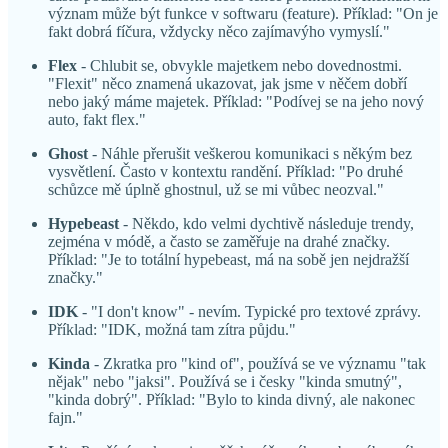
význam může být funkce v softwaru (feature). Příklad: "On je
fakt dobrá fíčura, vždycky něco zajímavýho vymyslí."
Flex
- Chlubit se, obvykle majetkem nebo dovednostmi.
"Flexit" něco znamená ukazovat, jak jsme v něčem dobří
nebo jaký máme majetek. Příklad: "Podívej se na jeho nový
auto, fakt flex."
Ghost
- Náhle přerušit veškerou komunikaci s někým bez
vysvětlení. Často v kontextu randění. Příklad: "Po druhé
schůzce mě úplně ghostnul, už se mi vůbec neozval."
Hypebeast
- Někdo, kdo velmi dychtivě následuje trendy,
zejména v módě, a často se zaměřuje na drahé značky.
Příklad: "Je to totální hypebeast, má na sobě jen nejdražší
značky."
IDK
- "I don't know" - nevím. Typické pro textové zprávy.
Příklad: "IDK, možná tam zítra půjdu."
Kinda
- Zkratka pro "kind of", používá se ve významu "tak
nějak" nebo "jaksi". Používá se i česky "kinda smutný",
"kinda dobrý". Příklad: "Bylo to kinda divný, ale nakonec
fajn."