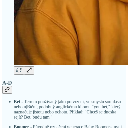
A-D
Bet
- Termín používaný jako potvrzení, ve smyslu souhlasu
nebo ujištění, podobný anglickému idiomu "you bet," který
naznačuje jistotu nebo ochotu. Příklad: "Chceš se dneska
sejít? Bet, budu tam."
Boomer
- Původně označení generace Baby Boomers, nyní