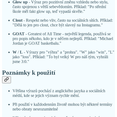
Glow up
- Výraz pro pozitivní změnu vzhledu nebo stylu,
často spojenou s větší sebevědomím. Příklad: "Po střední
škole měl fakt glow up, teď vypadá skvěle."
Clout
- Respekt nebo vliv, často na sociálních sítích. Příklad:
"Dělá to jen pro clout, chce být slavný na Instagramu."
GOAT
- Greatest of All Time - největší legenda, používá se
pro popis někoho, kdo je v něčem nejlepší. Příklad: "Michael
Jordan je GOAT basketbalu."
W
/
L
- Výrazy pro "výhra" a "prohra". "W" jako "win", "L"
jako "loss". Příklad: "To byl velký W pro náš tým, vyhráli
jsme 3:0."
Poznámky k použití
Většina výrazů pochází z anglického jazyka a sociálních
médií, kde se jejich význam rychle mění.
Při použití v každodenním životě mohou být některé termíny
nebo obraty nesrozumitelné