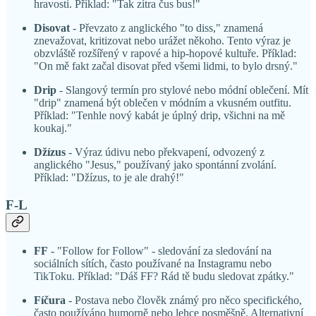
hravosti. Příklad: "Tak zítra čus bus!"
Disovat
- Převzato z anglického "to diss," znamená
znevažovat, kritizovat nebo urážet někoho. Tento výraz je
obzvláště rozšířený v rapové a hip-hopové kultuře. Příklad:
"On mě fakt začal disovat před všemi lidmi, to bylo drsný."
Drip
- Slangový termín pro stylové nebo módní oblečení. Mít
"drip" znamená být oblečen v módním a vkusném outfitu.
Příklad: "Tenhle nový kabát je úplný drip, všichni na mě
koukaj."
Džízus
- Výraz údivu nebo překvapení, odvozený z
anglického "Jesus," používaný jako spontánní zvolání.
Příklad: "Džízus, to je ale drahý!"
F-L
FF
- "Follow for Follow" - sledování za sledování na
sociálních sítích, často používané na Instagramu nebo
TikToku. Příklad: "Dáš FF? Rád tě budu sledovat zpátky."
Fíčura
- Postava nebo člověk známý pro něco specifického,
často používáno humorně nebo lehce posměšně. Alternativní