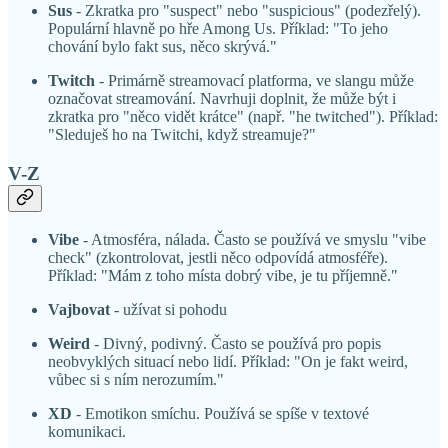
Sus
- Zkratka pro "suspect" nebo "suspicious" (podezřelý).
Populární hlavně po hře Among Us. Příklad: "To jeho
chování bylo fakt sus, něco skrývá."
Twitch
- Primárně streamovací platforma, ve slangu může
označovat streamování. Navrhuji doplnit, že může být i
zkratka pro "něco vidět krátce" (např. "he twitched"). Příklad:
"Sleduješ ho na Twitchi, když streamuje?"
V-Z
Vibe
- Atmosféra, nálada. Často se používá ve smyslu "vibe
check" (zkontrolovat, jestli něco odpovídá atmosféře).
Příklad: "Mám z toho místa dobrý vibe, je tu příjemně."
Vajbovat
- užívat si pohodu
Weird
- Divný, podivný. Často se používá pro popis
neobvyklých situací nebo lidí. Příklad: "On je fakt weird,
vůbec si s ním nerozumím."
XD
- Emotikon smíchu. Používá se spíše v textové
komunikaci.