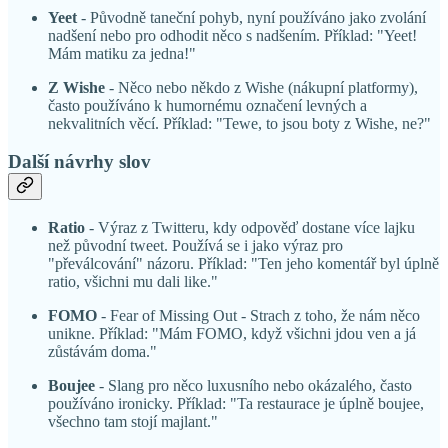
Yeet
- Původně taneční pohyb, nyní používáno jako zvolání
nadšení nebo pro odhodit něco s nadšením. Příklad: "Yeet!
Mám matiku za jedna!"
Z Wishe
- Něco nebo někdo z Wishe (nákupní platformy),
často používáno k humornému označení levných a
nekvalitních věcí. Příklad: "Tewe, to jsou boty z Wishe, ne?"
Další návrhy slov
Ratio
- Výraz z Twitteru, kdy odpověď dostane více lajku
než původní tweet. Používá se i jako výraz pro
"převálcování" názoru. Příklad: "Ten jeho komentář byl úplně
ratio, všichni mu dali like."
FOMO
- Fear of Missing Out - Strach z toho, že nám něco
unikne. Příklad: "Mám FOMO, když všichni jdou ven a já
zůstávám doma."
Boujee
- Slang pro něco luxusního nebo okázalého, často
používáno ironicky. Příklad: "Ta restaurace je úplně boujee,
všechno tam stojí majlant."