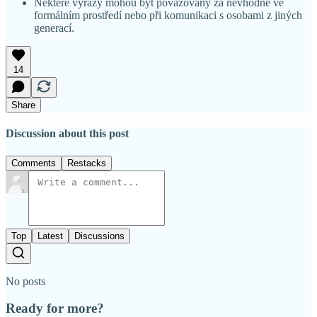
Některé výrazy mohou být považovány za nevhodné ve
formálním prostředí nebo při komunikaci s osobami z jiných
generací.
14
Share
Discussion about this post
Comments
Restacks
Top
Latest
Discussions
No posts
Ready for more?