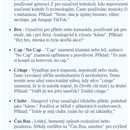
používané generací Z pro označení kohokoli, kdo neporozumí
současné kultuře či technologiím. Často používáno ironicky či
s nadsázkou. Příklad: "Nene, táta je úplnej boomer, vůbec
nechápe, jak funguje TikTok."
Bro
- Označení pro přítele nebo kamaráda, používané jak pro
muže, tak i pro ženy. Analogické k výrazu "kámo". Příklad:
"Hej bro, dneska to byla skvělá akce!"
Cap / No Cap
- "Cap" znamená klamání nebo lež, zatímco
"No Cap" znamená upřímnost a pravdivost. Příklad: "To auto
si koupil za hotovost, no cap."
Cringe
- Vyjadřuje pocit trapnosti, nepohodlí nebo studu,
často vyvolaný něčím neohrabaným či nevhodným. Tento
termín nese silný emocionální náboj, kdy něco "cringe"
znamená, že je to natolik trapné, že člověk cítí stud i za druhé.
Příklad: "Viděl jsi ten jeho taneček? Totální cringe."
Chábr
- Slangový výraz označující blízkého přítele, podobně
jako "kámo." Používá se běžně v přátelských rozhovorech.
Příklad: "Tohle je můj chábr, znám ho už od základky."
Čus Bus
- Lehký, humorný způsob rozloučení nebo
pozdravu. Někdy rozšířen na "Čus Bus, autobus" pro zvýšení