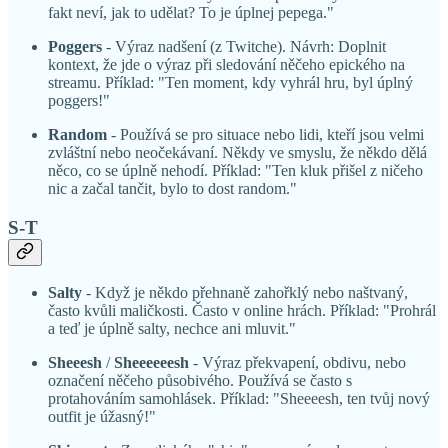
fakt neví, jak to udělat? To je úplnej pepega."
Poggers
- Výraz nadšení (z Twitche). Návrh: Doplnit
kontext, že jde o výraz při sledování něčeho epického na
streamu. Příklad: "Ten moment, kdy vyhrál hru, byl úplný
poggers!"
Random
- Používá se pro situace nebo lidi, kteří jsou velmi
zvláštní nebo neočekávaní. Někdy ve smyslu, že někdo dělá
něco, co se úplně nehodí. Příklad: "Ten kluk přišel z ničeho
nic a začal tančit, bylo to dost random."
S-T
Salty
- Když je někdo přehnaně zahořklý nebo naštvaný,
často kvůli maličkosti. Často v online hrách. Příklad: "Prohrál
a teď je úplně salty, nechce ani mluvit."
Sheeesh
/
Sheeeeeesh
- Výraz překvapení, obdivu, nebo
označení něčeho působivého. Používá se často s
protahováním samohlásek. Příklad: "Sheeeesh, ten tvůj nový
outfit je úžasný!"