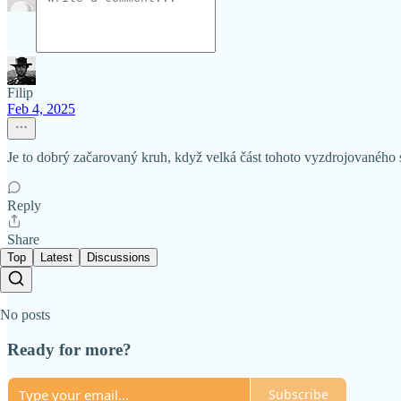
Filip
Feb 4, 2025
Je to dobrý začarovaný kruh, když velká část tohoto vyzdrojovaného 
Reply
Share
Top
Latest
Discussions
No posts
Ready for more?
Subscribe