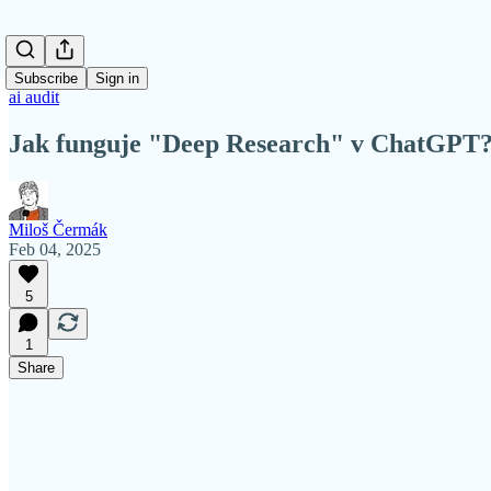
Subscribe
Sign in
ai audit
Jak funguje "Deep Research" v ChatGPT? 
Miloš Čermák
Feb 04, 2025
5
1
Share