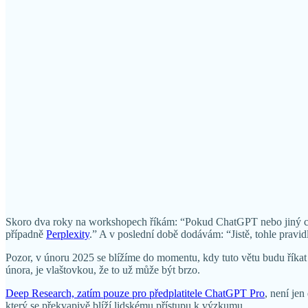
Skoro dva roky na workshopech říkám: “Pokud ChatGPT nebo jiný chyt
případně
Perplexity
.” A v poslední době dodávám: “Jistě, tohle pravidl
Pozor, v únoru 2025 se blížíme do momentu, kdy tuto větu budu říka
února, je vlaštovkou, že to už může být brzo.
Deep Research, zatím pouze pro předplatitele ChatGPT Pro
, není je
který se překvapivě blíží lidskému přístupu k výzkumu.