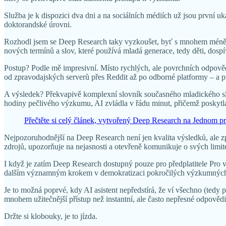
Služba je k dispozici dva dni a na sociálních médiích už jsou první
doktorandské úrovni.
Rozhodl jsem se Deep Research taky vyzkoušet, byť s mnohem méně a
nových termínů a slov, které používá mladá generace, tedy děti, dospív
Postup? Podle mě impresivní. Místo rychlých, ale povrchních odpov
od zpravodajských serverů přes Reddit až po odborné platformy – a 
A výsledek? Překvapivě komplexní slovník současného mladického slang
hodiny pečlivého výzkumu, AI zvládla v řádu minut, přičemž poskytla
Přečtěte si celý článek, vytvořený Deep Research na Jednom p
Nejpozoruhodnější na Deep Research není jen kvalita výsledků, ale z
zdrojů, upozorňuje na nejasnosti a otevřeně komunikuje o svých limit
I když je zatím Deep Research dostupný pouze pro předplatitele Pro v
dalším významným krokem v demokratizaci pokročilých výzkumných 
Je to možná poprvé, kdy AI asistent nepředstírá, že ví všechno (tedy
mnohem užitečnější přístup než instantní, ale často nepřesné odpovědi
Držte si klobouky, je to jízda.