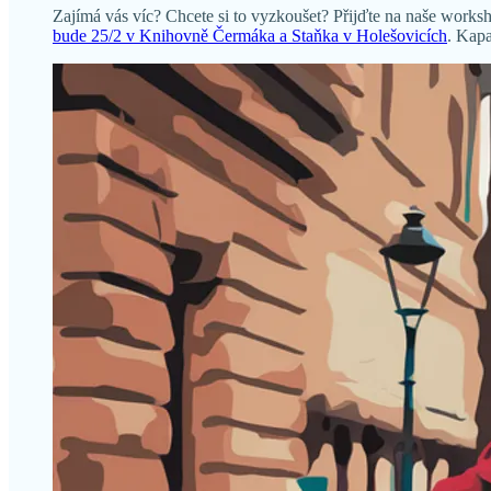
Zajímá vás víc? Chcete si to vyzkoušet? Přijďte na naše work
bude 25/2 v Knihovně Čermáka a Staňka v Holešovicích
. Kapa