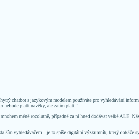
rý chatbot s jazykovým modelem používáte pro vyhledávání informací,
o nebude platit navěky, ale zatím platí.”
t mnohem méně rozolutně, případně za ní hned dodávat velké ALE. Nást
n dalším vyhledávačem – je to spíše digitální výzkumník, který dokáže 