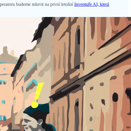
peratoru budeme mluvit na první letošní
Inventuře AI, která