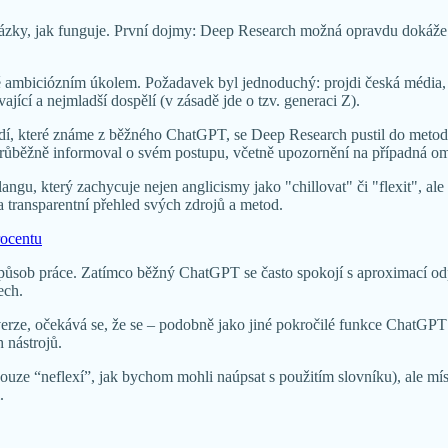
 ukázky, jak funguje. První dojmy: Deep Research možná opravdu dokáže 
mbiciózním úkolem. Požadavek byl jednoduchý: projdi česká média, po
ající a nejmladší dospělí (v zásadě jde o tzv. generaci Z).
ědí, které známe z běžného ChatGPT, se Deep Research pustil do meto
průběžně informoval o svém postupu, včetně upozornění na případná om
u, který zachycuje nejen anglicismy jako "chillovat" či "flexit", ale 
 transparentní přehled svých zdrojů a metod.
rocentu
působ práce. Zatímco běžný ChatGPT se často spokojí s aproximací odp
ech.
erze, očekává se, že se – podobně jako jiné pokročilé funkce ChatGPT 
nástrojů.
 pouze “neflexí”, jak bychom mohli naúpsat s použitím slovníku), ale m
.