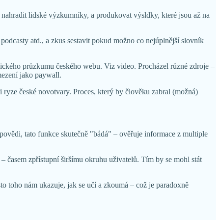
nahradit lidské výzkumníky, a produkovat výsldky, které jsou až na
dcasty atd., a zkus sestavit pokud možno co nejúplnější slovník
dického průzkumu českého webu. Viz video. Procházel různé zdroje –
ezení jako paywall.
i ryze české novotvary. Proces, který by člověku zabral (možná)
ovědi, tato funkce skutečně "bádá" – ověřuje informace z multiple
– časem zpřístupní širšímu okruhu uživatelů. Tím by se mohl stát
ísto toho nám ukazuje, jak se učí a zkoumá – což je paradoxně