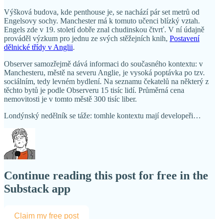
Výšková budova, kde penthouse je, se nachází pár set metrů od
Engelsovy sochy. Manchester má k tomuto učenci blízký vztah.
Engels zde v 19. století dobře znal chudinskou čtvrť. V ní údajně
prováděl výzkum pro jednu ze svých stěžejních knih,
Postavení
dělnické třídy v Anglii
.
Observer samozřejmě dává informaci do současného kontextu: v
Manchesteru, městě na severu Anglie, je vysoká poptávka po tzv.
sociálním, tedy levném bydlení. Na seznamu čekatelů na některý z
těchto bytů je podle Observeru 15 tisíc lidí. Průměrná cena
nemovitosti je v tomto městě 300 tisíc liber.
Londýnský nedělník se táže: tomhle kontextu mají developeři…
Continue reading this post for free in the
Substack app
Claim my free post