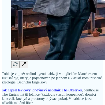
Tohle je vtipné: realitní agenti nabízejí v anglickém Manchesteru
luxusní byt, který je pojmenován po jednom z klasiků komunistické
ideologie, Bedřichu Engelsovi.
Jak napsal levicový londýnský nedělník The Observer
, penthouse
The Engels má tři ložnice (každou s vlastní koupelnou), domácí
kancelář, kuchyň a prostorný obývací pokoj. V nabídce je za
několik miliónů liber.