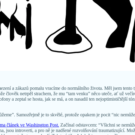
omezení a zákazů pomalu vracíme do normálního života. Měl jsem tento 
tože člověk netrpěl strachem, že mu “tam venku” něco uteče, ať už večí
y a zeptal se hosta, jak se má, a on nasadil ten nejoptimističtější tón
můžeme”. Samozřejmě je to skvělé, protože opakem je pocit “nic nemůžem
téma článek ve Washington Post.
Začínal odstavcem: “Všichni se nemůžou
vina, jsou introverti, a pro ně je nadšené rozvolňování traumatizující. 