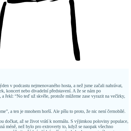
týden v podcastu nejmenovaného hosta, a než jsme začali nahrávat,
rek, koncert nebo divadelní představení. A že se nám po
, a řekl: “No teď už skvěle, protože můžeme zase vyrazit na večírky,
e”, a ten je mnohem horší. Ale píšu to proto, že nic není černobílé.
 dočkat, až se život vrátí k normálu. S výjimkou poloviny populace,
Možná méně, než bylo pro extroverty to, když se naopak všechno