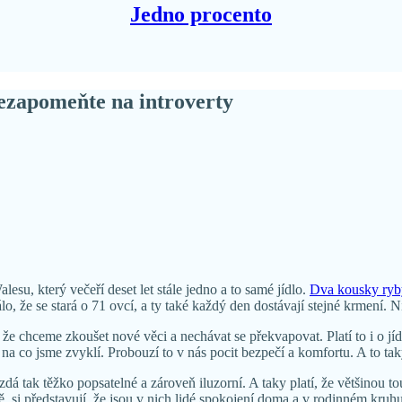
Jedno procento
nezapomeňte na introverty
su, který večeří deset let stále jedno a to samé jídlo.
Dva kousky ryby,
lo, že se stará o 71 ovcí, a ty také každý den dostávají stejné krmení. N
osti, že chceme zkoušet nové věci a nechávat se překvapovat. Platí to i o
 na co jsme zvyklí. Probouzí to v nás pocit bezpečí a komfortu. A to taky
zdá tak těžko popsatelné a zároveň iluzorní. A taky platí, že většinou 
ně, si představují, že jsou v nich lidé spokojení doma a v rodinném kru