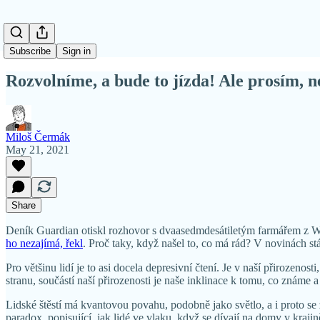
Subscribe
Sign in
Rozvolníme, a bude to jízda! Ale prosím, 
Miloš Čermák
May 21, 2021
Share
Deník Guardian otiskl rozhovor s dvaasedmdesátiletým farmářem z Wale
ho nezajímá, řekl
. Proč taky, když našel to, co má rád? V novinách stá
Pro většinu lidí je to asi docela depresivní čtení. Je v naší přirozen
stranu, součástí naší přirozenosti je naše inklinace k tomu, co známe a
Lidské štěstí má kvantovou povahu, podobně jako světlo, a i proto se 
paradox, popisující, jak lidé ve vlaku, když se dívají na domy v kraji