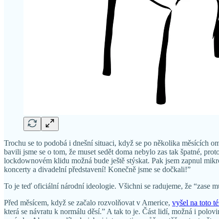
Trochu se to podobá i dnešní situaci, když se po několika měsících 
bavili jsme se o tom, že muset sedět doma nebylo zas tak špatné, pro
lockdownovém klidu možná bude ještě stýskat. Pak jsem zapnul mikrofon
koncerty a divadelní představení! Konečně jsme se dočkali!”
To je teď oficiální národní ideologie. Všichni se radujeme, že “zase 
Před měsícem, když se začalo rozvolňovat v Americe,
vyšel na toto 
která se návratu k normálu děsí.” A tak to je. Část lidí, možná i polo