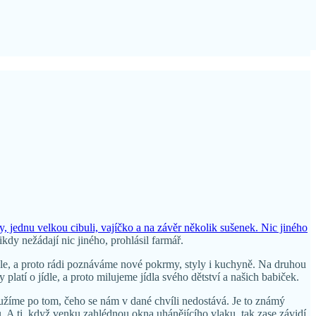
 jednu velkou cibuli, vajíčko a na závěr několik sušenek. Nic jiného
ikdy nežádají nic jiného, prohlásil farmář.
 jídle, a proto rádi poznáváme nové pokrmy, styly i kuchyně. Na druhou
 platí o jídle, a proto milujeme jídla svého dětství a našich babiček.
toužíme po tom, čeho se nám v dané chvíli nedostává. Je to známý
hu. A ti, když venku zahlédnou okna uhánějícího vlaku, tak zase závidí