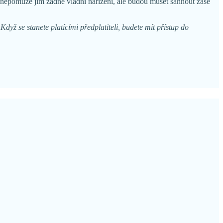
en, nepomůže jim žádné vládní nařízení, ale budou muset sáhnout zase
Když se stanete platícími předplatiteli, budete mít přístup do