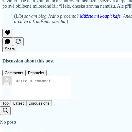
zavíralo. Ale na rozdíl od nich si introverti nemůžou stěžovat a trpět
po své oblíbené milosrdné lži: “Hele, dneska zrovna nemůžu. Ale příš
(
Líbí se vám blog Jedno procento?
Můžete mi koupit kafe
. Aneb
archívu a k dalšímu obsahu
.)
Share
Discussion about this post
Comments
Restacks
Top
Latest
Discussions
No posts