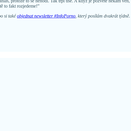
 nahlas, protože to se nehodí. Tak trpí tiše. A když je pozvete někam v
tě to fakt rozjedeme!”
o si také
objednat newsletter #InfoPorno
, který posílám dvakrát týdně. 