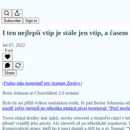
Subscribe
Sign in
I ten nejlepší vtip je stále jen vtip, a čas
Jul 07, 2022
∙ Paid
Share
(
Psáno jako komentář pro Seznam Zprávy.
)
Boris Johnson se Churchillem 2.0 nestane
Bylo by asi příliš velkou nadsázkou tvrdit, že pád Borise Johnsona ods
pozdě večer (nejspíš po několika pintách piva) tweetoval: “Proč nech
Tweet získal desítky tisíc lajků, stovky retweetů a bezpočet citací v
přesně vyjádřil jeho pocity. Ale zároveň už po několikáté zopakoval, 
Konzervativní strany, kteří ho k moci dostali a drží ho u ní. Napsal