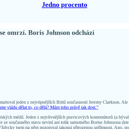
Jedno procento
em se omrzí. Boris Johnson odchází
tartoval jeden z nejvtipnějších Britů současnosti Jeremy Clarkson. Ale 
áme vládu dělat to, co dělá? Mám toho právě tak dost.”
 britských médií. Jeden z nejvlivnějších pravicových komentátorů (a býva
že ze současného stavu neviní ani tolik samotného Borise Johnsona (kte
: “Vždycky jsem na něm pozoroval jakousi přirozenou upřímnost. Ano, p