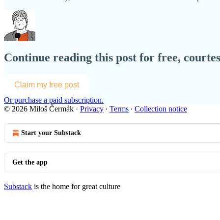
Continue reading this post for free, court
Claim my free post
Or purchase a paid subscription.
© 2026 Miloš Čermák
·
Privacy
∙
Terms
∙
Collection notice
Start your Substack
Get the app
Substack
is the home for great culture