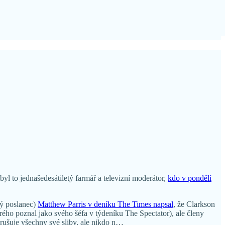
byl to jednašedesátiletý farmář a televizní moderátor,
kdo v pondělí
lý poslanec)
Matthew Parris v deníku The Times napsal
, že Clarkson
rého poznal jako svého šéfa v týdeníku The Spectator), ale členy
orušuje všechny své sliby, ale nikdo n…