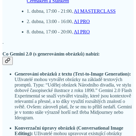
Čermákem a Staňkem
1. dubna, 17:00 - 21:00,
AI MASTERCLASS
2. dubna, 13:00 - 16:00,
AI PRO
8. dubna, 17:00 - 20:00,
AI PRO
.
Co Gemini 2.0 (s generováním obrázků) nabízí:
Generování obrázků z textu (Text-to-Image Generation):
Uživatelé mohou vytvářet obrázky na základě textových
promptů. Typu: “Udělej obrázek Národního divadla, ve stylu
dobové časopisecké ilustrace z roku 1890.” Gemini 2.0 Flash
Experimental se snaží vytvářet vizuály, které jsou kontextově
relevantní a přesné, a to díky využití rozsáhlých znalostí o
světě. Ovšem: zároveň platí, že se mu to příliš nedaří. Gemini
je v tomto stále výrazně horší než třeba Midjourney nebo
Ideogram.
Konverzační úpravy obrázků (Conversational Image
Editing):
Uživatelé mohou upravovat existující obrázky