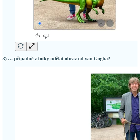
3) … případně z fotky udělat obraz od van Gogha?