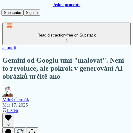
Jedno procento
Subscribe
Sign in
Read distraction-free on Substack
ai audit
Gemini od Googlu umí "malovat". Není
to revoluce, ale pokrok v generování AI
obrázků určitě ano
Miloš Čermák
Mar 17, 2025
Listen
8