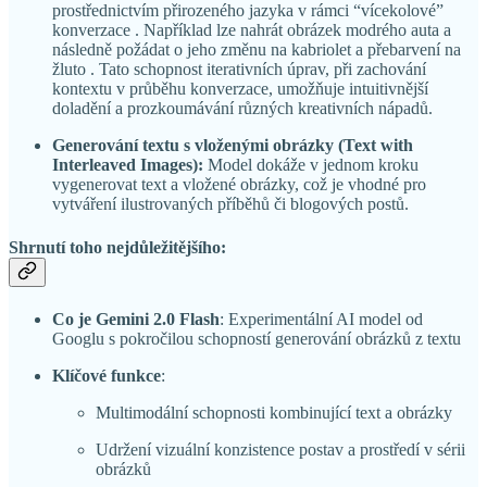
prostřednictvím přirozeného jazyka v rámci “vícekolové”
konverzace . Například lze nahrát obrázek modrého auta a
následně požádat o jeho změnu na kabriolet a přebarvení na
žluto . Tato schopnost iterativních úprav, při zachování
kontextu v průběhu konverzace, umožňuje intuitivnější
doladění a prozkoumávání různých kreativních nápadů.
Generování textu s vloženými obrázky (Text with
Interleaved Images):
Model dokáže v jednom kroku
vygenerovat text a vložené obrázky, což je vhodné pro
vytváření ilustrovaných příběhů či blogových postů.
Shrnutí toho nejdůležitějšího:
Co je Gemini 2.0 Flash
: Experimentální AI model od
Googlu s pokročilou schopností generování obrázků z textu
Klíčové funkce
:
Multimodální schopnosti kombinující text a obrázky
Udržení vizuální konzistence postav a prostředí v sérii
obrázků