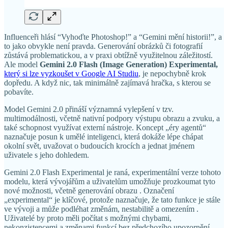
Influenceři hlásí “Vyhoďte Photoshop!” a “Gemini mění historii!”, a
to jako obvykle není pravda. Generování obrázků či fotografií
zůstává problematickou, a v praxi obtížně využitelnou záležitostí.
Ale model
Gemini 2.0 Flash (Image Generation) Experimental,
který si lze vyzkoušet v Google AI Studiu
, je nepochybně krok
dopředu. A když nic, tak minimálně zajímavá hračka, s kterou se
pobavíte.
Model Gemini 2.0 přináší významná vylepšení v tzv.
multimodálnosti, včetně nativní podpory výstupu obrazu a zvuku, a
také schopnost využívat externí nástroje. Koncept „éry agentů“
naznačuje posun k umělé inteligenci, která dokáže lépe chápat
okolní svět, uvažovat o budoucích krocích a jednat jménem
uživatele s jeho dohledem.
Gemini 2.0 Flash Experimental je raná, experimentální verze tohoto
modelu, která vývojářům a uživatelům umožňuje prozkoumat tyto
nové možnosti, včetně generování obrazu . Označení
„experimental“ je klíčové, protože naznačuje, že tato funkce je stále
ve vývoji a může podléhat změnám, nestabilitě a omezením .
Uživatelé by proto měli počítat s možnými chybami,
nekonzistencemi a změnami funkcí bez předchozího upozornění.