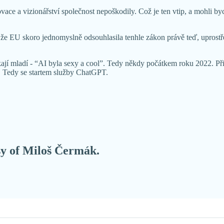
inovace a vizionářství společnost nepoškodily. Což je ten vtip, a mohli 
to, že EU skoro jednomyslně odsouhlasila tenhle zákon právě teď, upro
říkají mladí - “AI byla sexy a cool”. Tedy někdy počátkem roku 2022. Př
 Tedy se startem služby ChatGPT.
esy of Miloš Čermák.