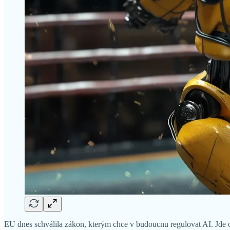
EU dnes schválila zákon, kterým chce v budoucnu regulovat AI. Jde o 