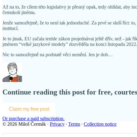
Až na to, že cílem této legislativy je přesný opak, tedy ohlídat, aby 
čemukoli jinému.
Jenže samozřejmě, že to není tak jednoduché. Za prvé se sluší říct: 
institucí.
Je to jinak, EU začala tenhle zákon projednávat ještě dřív, než - jak 
jménem “velké jazykové modely” dozvěděla na konci listopadu 2022.
Nic to samozřejmě na podstatě věci nemění. Jen je dob…
Continue reading this post for free, court
Claim my free post
Or purchase a paid subscription.
© 2026 Miloš Čermák
·
Privacy
∙
Terms
∙
Collection notice