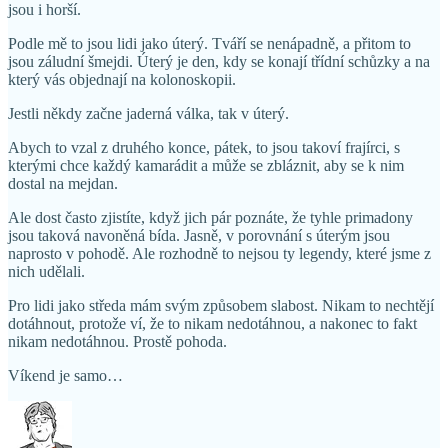
jsou i horší.
Podle mě to jsou lidi jako úterý. Tváří se nenápadně, a přitom to
jsou záludní šmejdi. Úterý je den, kdy se konají třídní schůzky a na
který vás objednají na kolonoskopii.
Jestli někdy začne jaderná válka, tak v úterý.
Abych to vzal z druhého konce, pátek, to jsou takoví frajírci, s
kterými chce každý kamarádit a může se zbláznit, aby se k nim
dostal na mejdan.
Ale dost často zjistíte, když jich pár poznáte, že tyhle primadony
jsou taková navoněná bída. Jasně, v porovnání s úterým jsou
naprosto v pohodě. Ale rozhodně to nejsou ty legendy, které jsme z
nich udělali.
Pro lidi jako středa mám svým způsobem slabost. Nikam to nechtějí
dotáhnout, protože ví, že to nikam nedotáhnou, a nakonec to fakt
nikam nedotáhnou. Prostě pohoda.
Víkend je samo…