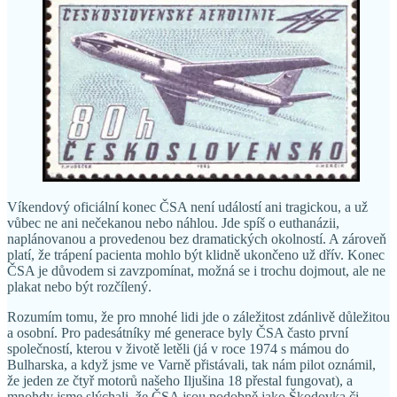
Víkendový oficiální konec ČSA není událostí ani tragickou, a už
vůbec ne ani nečekanou nebo náhlou. Jde spíš o euthanázii,
naplánovanou a provedenou bez dramatických okolností. A zároveň
platí, že trápení pacienta mohlo být klidně ukončeno už dřív. Konec
ČSA je důvodem si zavzpomínat, možná se i trochu dojmout, ale ne
plakat nebo být rozčílený.
Rozumím tomu, že pro mnohé lidi jde o záležitost zdánlivě důležitou
a osobní. Pro padesátníky mé generace byly ČSA často první
společností, kterou v životě letěli (já v roce 1974 s mámou do
Bulharska, a když jsme ve Varně přistávali, tak nám pilot oznámil,
že jeden ze čtyř motorů našeho Iljušina 18 přestal fungovat), a
mnohdy jsme slýchali, že ČSA jsou podobně jako Škodovka či