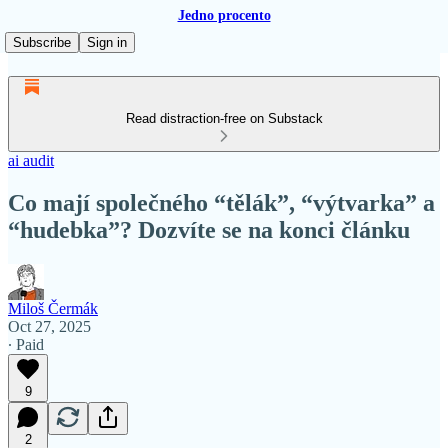
Jedno procento
Subscribe
Sign in
Read distraction-free on Substack
ai audit
Co mají společného “tělák”, “výtvarka” a
“hudebka”? Dozvíte se na konci článku
Miloš Čermák
Oct 27, 2025
∙ Paid
9
2