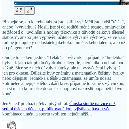
Přiznejte se, do kterého tábora jste patřili vy? Měli jste radši "tělák",
anebo "výtvarku"? Nosili jste si od rodičů ručně psanou omluvenku
se žádostí o "uvolnění z hodiny tělocviku z důvodu celkové tělesné
slabosti", anebo jste vyprávěli učitelce výtvarné výchovy, že ve vaší
rodině je tragický nedostatek jakéhokoli uměleckého talentu, a to už
po pět generací?
Ono je to celkem jedno. "Tělák" a "výtvarka", případně "hudebka"
byly tak jako tak předměty druhé kategorie, které nikdo nebral moc
vážně. Sice se z nich dávaly známky, ale na vysvědčení byly spíš
jen pro okrasu. Důležité byly známky z matematiky, češtiny, fyziky
nebo dějepisu. Jednička z těláku znamenala, že umíte udělat
kotrmelec a nepijete tělocvikáři krev, případně to samé s výtvarkou,
jen si místo kotrmelce dosadťe schopnost nakreslit popaměti hlavu
koně.
Jenže teď přichází překvapivý obrat.
Čínská studie na více než
sedmi tisících dětech, publikovaná loni, zjistila zajíavou věc
:
kombinace umění a sportu tvoří ten nejúčinnějš…