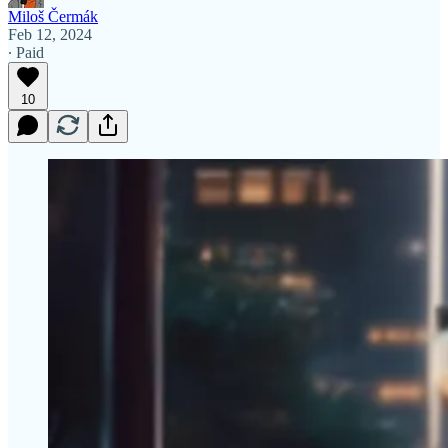
Miloš Čermák
Feb 12, 2024
∙ Paid
10