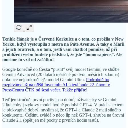
Tenhle článek je o Červené Karkulce a o tom, co prožila v New
Yorku, když vystoupila z metra na Páté Avenue. A taky o Marii
a jejích bratrech, a o tom, jestli vám chatbot pomůže, až při
prohlížení webu budete předstírat, že jste “homo sapiens”. Ale
musíme to vzít od začátku!
Google konečně do Česka “pustil” svůj model Gemini, ve službě
Gemini Advanced (20 dolarů měsíčně po dvou měsících zdarma)
dokonce nejprokročilejší model Gemini Ultra.
Podrobně ho
rozpitváme už na příští Inventuře AI, která bude 22. února v
PressCentru ČTK od šesti večer. Takže přijďte!
Teď jen stručně: první pocity jsou dobré, uživatelsky se Gemini
Ultra coby jazykový model hodně podobá GPT-4. V práci s textem
je překvapivě dobrý, myslím si, že GPT-4 a Claude 2 mají silného
konkurenta. Češtinu zvládá o něco líp než GPT-4, zhruba na úrovni
Claude 2.1 (opět jen mé pocity z prvních hodin testů).