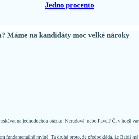
Jedno procento
ta? Máme na kandidáty moc velké nároky
smrskávat na jednoduchou otázku: Nerudová, nebo Pavel? Či v horší vari
m fundamentálně mylné. Ta druhá proto, že předpokládá, že Babiš má m