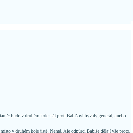
antě: bude v druhém kole stát proti Babišovi bývalý generál, anebo
ísto v druhém kole jisté. Nemá. Ale odpůrci Babiše dělají vše proto,