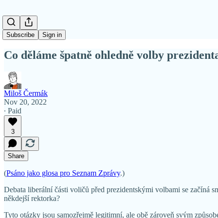
Subscribe
Sign in
Co děláme špatně ohledně volby preziden
Miloš Čermák
Nov 20, 2022
∙ Paid
3
Share
(
Psáno jako glosa pro Seznam Zprávy
.)
Debata liberální části voličů před prezidentskými volbami se začíná 
někdejší rektorka?
Tyto otázky jsou samozřejmě legitimní, ale obě zároveň svým způsobe