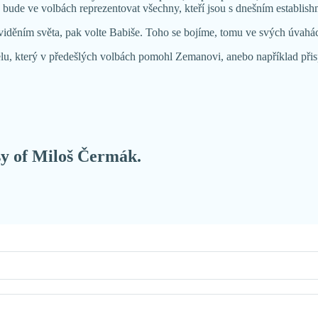
rý bude ve volbách reprezentovat všechny, kteří jsou s dnešním establi
 viděním světa, pak volte Babiše. Toho se bojíme, tomu ve svých úvahá
lu, který v předešlých volbách pomohl Zemanovi, anebo například přispě
esy of Miloš Čermák.