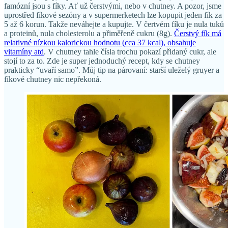
famózní jsou s fíky. Ať už čerstvými, nebo v chutney. A pozor, jsme
uprostřed fíkové sezóny a v supermerketech lze kopupit jeden fík za
5 až 6 korun. Takže neváhejte a kupujte. V čertvém fíku je nula tuků
a proteinů, nula cholesterolu a přiměřeně cukru (8g).
Čerstvý fík má
relativné nízkou kalorickou hodnotu (cca 37 kcal), obsahuje
vitamíny atd
. V chutney tahle čísla trochu pokazí přidaný cukr, ale
stojí to za to. Zde je super jednoduchý recept, kdy se chutney
prakticky “uvaří samo”. Můj tip na párovaní: starší uleželý gruyer a
fíkové chutney nic nepřekoná.