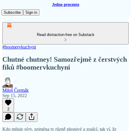
Jedno procento
Subscribe
Sign in
Read distraction-free on Substack
#boomervkuchyni
Chutné chutney! Samozřejmě z čerstvých
fíků #boomervkuchyni
Miloš Čermák
Sep 15, 2022
2
Kdo miluje sýry, zejména ty různě plesnivé a zrající, tak ví, že