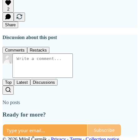
2
Share
Discussion about this post
Comments
Restacks
Top
Latest
Discussions
No posts
Ready for more?
Subscribe
© 2026 Miloš Čermák
·
Privacy
∙
Terms
∙
Collection notice