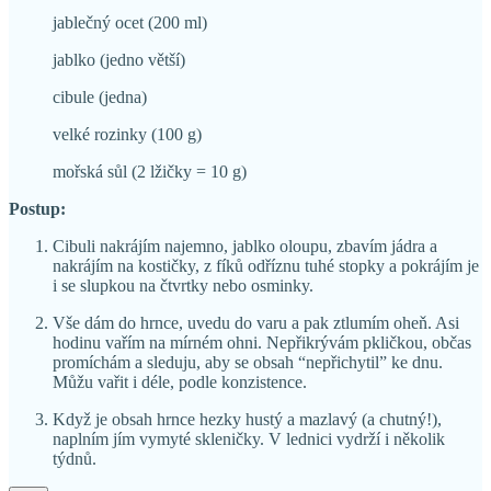
jablečný ocet (200 ml)
jablko (jedno větší)
cibule (jedna)
velké rozinky (100 g)
mořská sůl (2 lžičky = 10 g)
Postup:
Cibuli nakrájím najemno, jablko oloupu, zbavím jádra a
nakrájím na kostičky, z fíků odříznu tuhé stopky a pokrájím je
i se slupkou na čtvrtky nebo osminky.
Vše dám do hrnce, uvedu do varu a pak ztlumím oheň. Asi
hodinu vařím na mírném ohni. Nepřikrývám pkličkou, občas
promíchám a sleduju, aby se obsah “nepřichytil” ke dnu.
Můžu vařit i déle, podle konzistence.
Když je obsah hrnce hezky hustý a mazlavý (a chutný!),
naplním jím vymyté skleničky. V lednici vydrží i několik
týdnů.