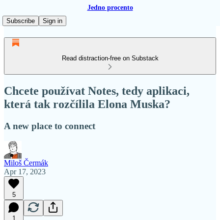
Jedno procento
Subscribe
Sign in
Read distraction-free on Substack
Chcete používat Notes, tedy aplikaci,
která tak rozčílila Elona Muska?
A new place to connect
Miloš Čermák
Apr 17, 2023
5
1