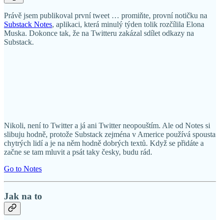
Právě jsem publikoval první tweet … promiňte, provní notičku na
Substack Notes
, aplikaci, která minulý týden tolik rozčílila Elona
Muska. Dokonce tak, že na Twitteru zakázal sdílet odkazy na
Substack.
Nikoli, není to Twitter a já ani Twitter neopouštím. Ale od Notes si
slibuju hodně, protože Substack zejména v Americe používá spousta
chytrých lidí a je na něm hodně dobrých textů. Když se přidáte a
začne se tam mluvit a psát taky česky, budu rád.
Go to Notes
Jak na to