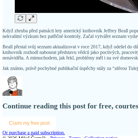
Když zhruba před patnácti lety americký knihovník Jeffrey Beall poprv
nekvalitní výzkum bez patřičné kontroly. Začal vytvářet seznam vyda
Beall přestal svůj seznam aktualizovat v roce 2017, když odešel do 
knihovník rozhodl nabourat představu vědců jako poctivých, pracovit
nenáviděla. A mimochodem, jak řekl, problémy měl i na své domovské
Jak známo, právě pochybné publikační úspěchy stály za “aférou Tuleja”
Continue reading this post for free, court
Claim my free post
Or purchase a paid subscription.