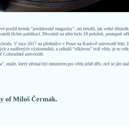
é použil termín "predátorské magazíny", asi netušil, jak velké důsledky
vatelů těchto publikací. Původně na něm bylo 18 položek, postupně něk
důchodu. V roce 2017 na přednášce v Praze na Karlově univerzitě řekl,
ých a nadšených výzkumníků, a odhalil “ošklivou” tvář vědy, je to celk
 Coloradské univerzitě.
, muže, který přestal být ministrem pro vědu ještě dřív, než se jím sta
esy of Miloš Čermák.