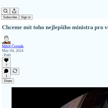
Subscribe
Sign in
Chceme mít toho nejlepšího ministra pro vě
Miloš Čermák
May 04, 2024
∙ Paid
7
1
Share