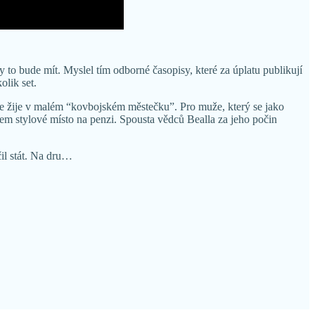
 to bude mít. Myslel tím odborné časopisy, které za úplatu publikují
olik set.
 že žije v malém “kovbojském městečku”. Pro muže, který se jako
em stylové místo na penzi. Spousta vědců Bealla za jeho počin
čil stát. Na dru…