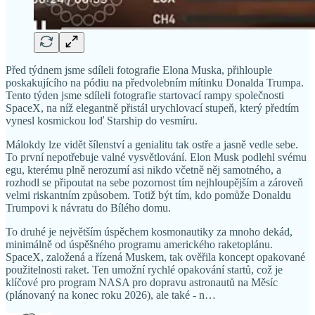
Před týdnem jsme sdíleli fotografie Elona Muska, přihlouple
poskakujícího na pódiu na předvolebním mítinku Donalda Trumpa.
Tento týden jsme sdíleli fotografie startovací rampy společnosti
SpaceX, na níž elegantně přistál urychlovací stupeň, který předtím
vynesl kosmickou loď Starship do vesmíru.
Málokdy lze vidět šílenství a genialitu tak ostře a jasně vedle sebe.
To první nepotřebuje valné vysvětlování. Elon Musk podlehl svému
egu, kterému plně nerozumí asi nikdo včetně něj samotného, a
rozhodl se připoutat na sebe pozornost tím nejhloupějším a zároveň
velmi riskantním způsobem. Totiž být tím, kdo pomůže Donaldu
Trumpovi k návratu do Bílého domu.
To druhé je největším úspěchem kosmonautiky za mnoho dekád,
minimálně od úspěšného programu amerického raketoplánu.
SpaceX, založená a řízená Muskem, tak ověřila koncept opakované
použitelnosti raket. Ten umožní rychlé opakování startů, což je
klíčové pro program NASA pro dopravu astronautů na Měsíc
(plánovaný na konec roku 2026), ale také - n…