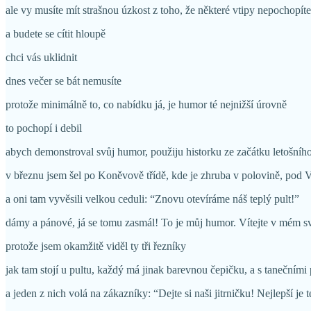
ale vy musíte mít strašnou úzkost z toho, že některé vtipy nepochopít
a budete se cítit hloupě
chci vás uklidnit
dnes večer se bát nemusíte
protože minimálně to, co nabídku já, je humor té nejnižší úrovně
to pochopí i debil
abych demonstroval svůj humor, použiju historku ze začátku letošníh
v březnu jsem šel po Koněvově třídě, kde je zhruba v polovině, pod
a oni tam vyvěsili velkou ceduli: “Znovu otevíráme náš teplý pult!”
dámy a pánové, já se tomu zasmál! To je můj humor. Vítejte v mém sv
protože jsem okamžitě viděl ty tři řezníky
jak tam stojí u pultu, každý má jinak barevnou čepičku, a s tanečními
a jeden z nich volá na zákazníky: “Dejte si naši jitrničku! Nejlepší je t