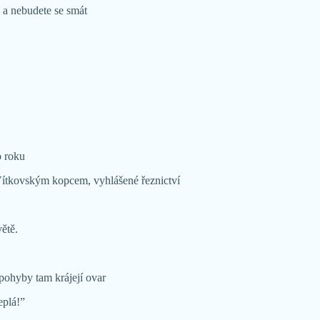
e a nebudete se smát
o roku
 Vítkovským kopcem, vyhlášené řeznictví
ětě.
 pohyby tam krájejí ovar
eplá!”