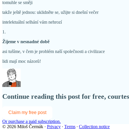
tomuhle se směji
takže ještě jednou: uklidněte se, užijte si dnešní večer
intelektuální selhání vám nehrozí
1.
Žijeme v nesnadné době
asi tušíme, v čem je problém naší společnosti a civilizace
lidi mají moc názorů!
Continue reading this post for free, court
Claim my free post
Or purchase a paid subscription.
© 2026 Miloš Čermák
·
Privacy
∙
Terms
∙
Collection notice