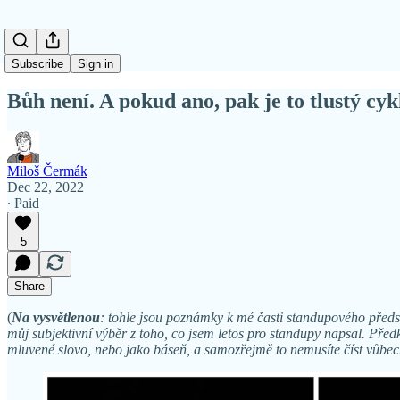
Subscribe
Sign in
Bůh není. A pokud ano, pak je to tlustý cy
Miloš Čermák
Dec 22, 2022
∙ Paid
5
Share
(
Na vysvětlenou
: tohle jsou poznámky k mé časti standupového před
můj subjektivní výběr z toho, co jsem letos pro standupy napsal. Předk
mluvené slovo, nebo jako báseň, a samozřejmě to nemusíte číst vůbe