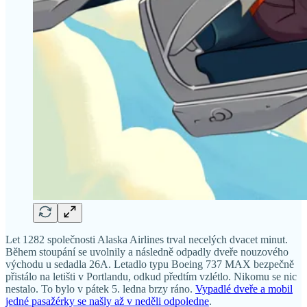
Let 1282 společnosti Alaska Airlines trval necelých dvacet minut.
Během stoupání se uvolnily a následně odpadly dveře nouzového
východu u sedadla 26A. Letadlo typu Boeing 737 MAX bezpečně
přistálo na letišti v Portlandu, odkud předtím vzlétlo. Nikomu se nic
nestalo. To bylo v pátek 5. ledna brzy ráno.
Vypadlé dveře a mobil
jedné pasažérky se našly až v neděli odpoledne
.