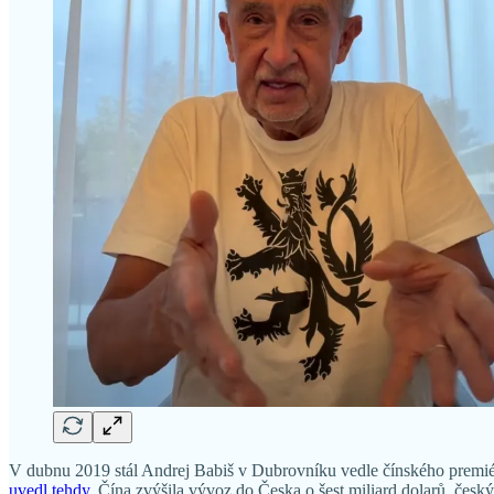
V dubnu 2019 stál Andrej Babiš v Dubrovníku vedle čínského premié
uvedl tehdy
. Čína zvýšila vývoz do Česka o šest miliard dolarů, čes