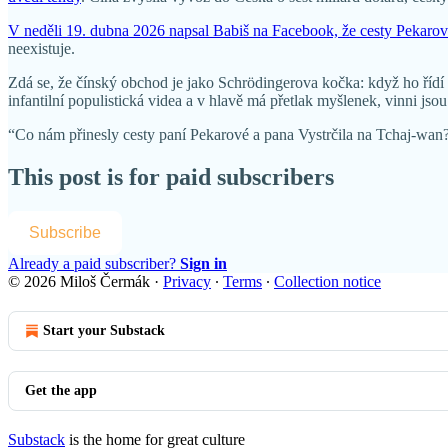
V neděli 19. dubna 2026 napsal Babiš na Facebook, že cesty Pekarov
neexistuje.
Zdá se, že čínský obchod je jako Schrödingerova kočka: když ho řídí B
infantilní populistická videa a v hlavě má přetlak myšlenek, vinni jsou 
“Co nám přinesly cesty paní Pekarové a pana Vystrčila na Tchaj-wan?
This post is for paid subscribers
Subscribe
Already a paid subscriber?
Sign in
© 2026 Miloš Čermák
·
Privacy
∙
Terms
∙
Collection notice
Start your Substack
Get the app
Substack
is the home for great culture