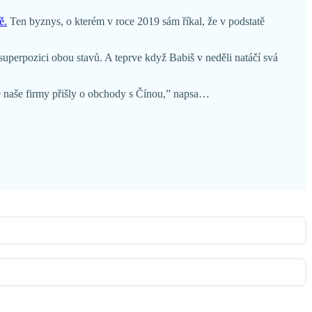
ě.
Ten byznys, o kterém v roce 2019 sám říkal, že v podstatě
superpozici obou stavů. A teprve když Babiš v neděli natáčí svá
že naše firmy přišly o obchody s Čínou,” napsa…