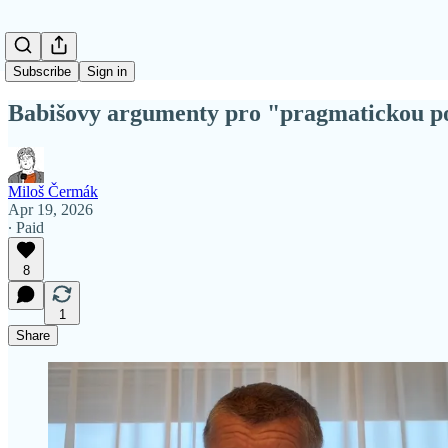
Subscribe
Sign in
Babišovy argumenty pro "pragmatickou pol
Miloš Čermák
Apr 19, 2026
∙ Paid
8
1
Share