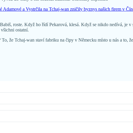
é Adamové a Vystrčila na Tchaj-wan zničily byznys našich firem v Čín
abiš, roste. Když ho řídí Pekarová, klesá. Když se nikdo nedívá, je v 
všichni ostatní.
 To, že Tchaj-wan staví fabriku na čipy v Německu místo u nás a to, 