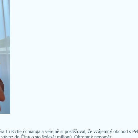
ra Li Kche-čchianga a veřejně si postěžoval, že vzájemný obchod s P
ký vývoz do Číny o sto šedesát milionů. Ohromný nepoměr.