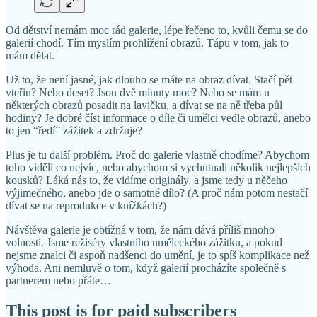
Od dětství nemám moc rád galerie, lépe řečeno to, kvůli čemu se do
galerií chodí. Tím myslím prohlížení obrazů. Tápu v tom, jak to
mám dělat.
Už to, že není jasné, jak dlouho se máte na obraz dívat. Stačí pět
vteřin? Nebo deset? Jsou dvě minuty moc? Nebo se mám u
některých obrazů posadit na lavičku, a dívat se na ně třeba půl
hodiny? Je dobré číst informace o díle či umělci vedle obrazů, anebo
to jen “ředí” zážitek a zdržuje?
Plus je tu další problém. Proč do galerie vlastně chodíme? Abychom
toho viděli co nejvíc, nebo abychom si vychutnali několik nejlepších
kousků? Láká nás to, že vidíme originály, a jsme tedy u něčeho
výjimečného, anebo jde o samotné dílo? (A proč nám potom nestačí
dívat se na reprodukce v knížkách?)
Návštěva galerie je obtížná v tom, že nám dává příliš mnoho
volnosti. Jsme režiséry vlastního uměleckého zážitku, a pokud
nejsme znalci či aspoň nadšenci do umění, je to spíš komplikace než
výhoda. Ani nemluvě o tom, když galerií procházíte společně s
partnerem nebo přáte…
This post is for paid subscribers