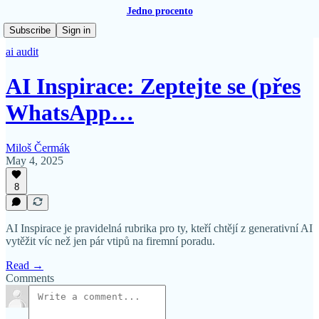
Jedno procento
Subscribe
Sign in
ai audit
AI Inspirace: Zeptejte se (přes
WhatsApp…
Miloš Čermák
May 4, 2025
8
AI Inspirace je pravidelná rubrika pro ty, kteří chtějí z generativní AI
vytěžit víc než jen pár vtipů na firemní poradu.
Read →
Comments