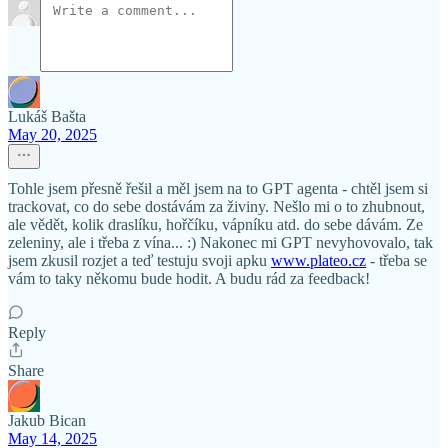
Lukáš Bašta
May 20, 2025
Tohle jsem přesně řešil a měl jsem na to GPT agenta - chtěl jsem si
trackovat, co do sebe dostávám za živiny. Nešlo mi o to zhubnout,
ale vědět, kolik draslíku, hořčíku, vápníku atd. do sebe dávám. Ze
zeleniny, ale i třeba z vína... :) Nakonec mi GPT nevyhovovalo, tak
jsem zkusil rozjet a teď testuju svoji apku
www.plateo.cz
- třeba se
vám to taky někomu bude hodit. A budu rád za feedback!
Reply
Share
Jakub Bican
May 14, 2025