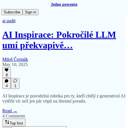
Jedno procento
Subscribe
Sign in
ai audit
AI Inspirace: Pokročilé LLM
umí překvapivě…
Miloš Čermák
May 10, 2025
8
4
1
AI Inspirace je pravidelná rubrika pro ty, kteří chtějí z generativní AI
vytěžit víc než jen pár vtipů na firemní poradu.
Read →
4 Comments
Top first