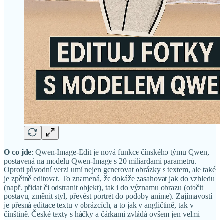
O co jde
: Qwen-Image-Edit je nová funkce čínského týmu Qwen,
postavená na modelu Qwen-Image s 20 miliardami parametrů.
Oproti původní verzi umí nejen generovat obrázky s textem, ale také
je zpětně editovat. To znamená, že dokáže zasahovat jak do vzhledu
(např. přidat či odstranit objekt), tak i do významu obrazu (otočit
postavu, změnit styl, převést portrét do podoby anime). Zajímavostí
je přesná editace textu v obrázcích, a to jak v angličtině, tak v
čínštině. České texty s háčky a čárkami zvládá ovšem jen velmi