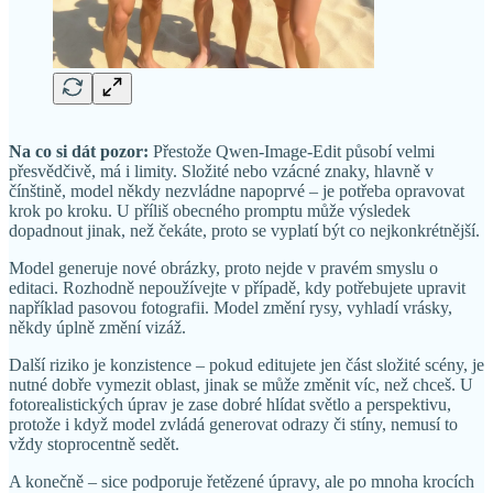
Na co si dát pozor:
Přestože Qwen-Image-Edit působí velmi
přesvědčivě, má i limity. Složité nebo vzácné znaky, hlavně v
čínštině, model někdy nezvládne napoprvé – je potřeba opravovat
krok po kroku. U příliš obecného promptu může výsledek
dopadnout jinak, než čekáte, proto se vyplatí být co nejkonkrétnější.
Model generuje nové obrázky, proto nejde v pravém smyslu o
editaci. Rozhodně nepoužívejte v případě, kdy potřebujete upravit
například pasovou fotografii. Model změní rysy, vyhladí vrásky,
někdy úplně změní vizáž.
Další riziko je konzistence – pokud editujete jen část složité scény, je
nutné dobře vymezit oblast, jinak se může změnit víc, než chceš. U
fotorealistických úprav je zase dobré hlídat světlo a perspektivu,
protože i když model zvládá generovat odrazy či stíny, nemusí to
vždy stoprocentně sedět.
A konečně – sice podporuje řetězené úpravy, ale po mnoha krocích