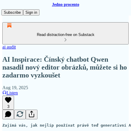
Jedno procento
Subscribe
Sign in
Read distraction-free on Substack
ai audit
AI Inspirace: Čínský chatbot Qwen
nasadil nový editor obrázků, můžete si ho
zadarmo vyzkoušet
Aug 19, 2025
Listen
3
Zajímá vás, jak nejlíp používat právě teď generativní A