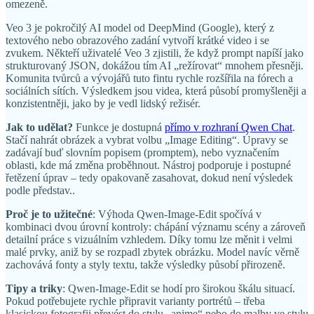
omezeně.
Veo 3 je pokročilý AI model od DeepMind (Google), který z
textového nebo obrazového zadání vytvoří krátké video i se
zvukem. Někteří uživatelé Veo 3 zjistili, že když prompt napíší jako
strukturovaný JSON, dokážou tím AI „režírovat“ mnohem přesněji.
Komunita tvůrců a vývojářů tuto fintu rychle rozšířila na fórech a
sociálních sítích. Výsledkem jsou videa, která působí promyšleněji a
konzistentněji, jako by je vedl lidský režisér.
Jak to udělat?
Funkce je dostupná
přímo v rozhraní Qwen Chat
.
Stačí nahrát obrázek a vybrat volbu „Image Editing“. Úpravy se
zadávají buď slovním popisem (promptem), nebo vyznačením
oblasti, kde má změna proběhnout. Nástroj podporuje i postupné
řetězení úprav – tedy opakovaně zasahovat, dokud není výsledek
podle představ..
Proč je to užitečné
: Výhoda Qwen-Image-Edit spočívá v
kombinaci dvou úrovní kontroly: chápání významu scény a zároveň
detailní práce s vizuálním vzhledem. Díky tomu lze měnit i velmi
malé prvky, aniž by se rozpadl zbytek obrázku. Model navíc věrně
zachovává fonty a styly textu, takže výsledky působí přirozeně.
Tipy a triky
: Qwen-Image-Edit se hodí pro širokou škálu situací.
Pokud potřebujete rychle připravit varianty portrétů – třeba
klasickou fotografii převést do stylu „anime“ nebo do malby ve stylu