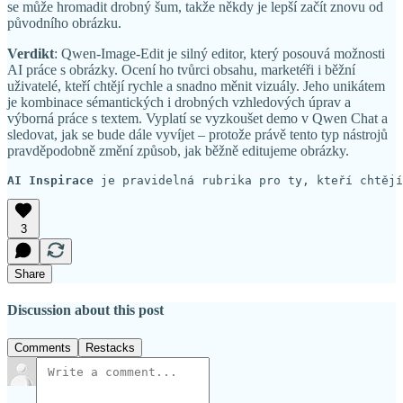
se může hromadit drobný šum, takže někdy je lepší začít znovu od
původního obrázku.
Verdikt
: Qwen-Image-Edit je silný editor, který posouvá možnosti
AI práce s obrázky. Ocení ho tvůrci obsahu, marketéři i běžní
uživatelé, kteří chtějí rychle a snadno měnit vizuály. Jeho unikátem
je kombinace sémantických i drobných vzhledových úprav a
výborná práce s textem. Vyplatí se vyzkoušet demo v Qwen Chat a
sledovat, jak se bude dále vyvíjet – protože právě tento typ nástrojů
pravděpodobně změní způsob, jak běžně editujeme obrázky.
AI Inspirace
 je pravidelná rubrika pro ty, kteří chtějí
3
Share
Discussion about this post
Comments
Restacks