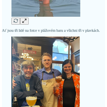
Ať jsou tři lidé na fotce v plážovém baru a všichni tři v plavkách.