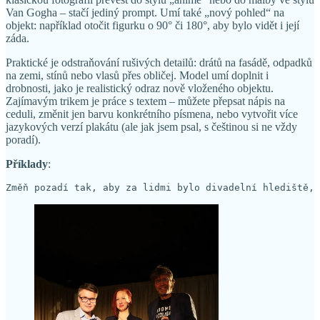
Van Gogha – stačí jediný prompt. Umí také „nový pohled“ na
objekt: například otočit figurku o 90° či 180°, aby bylo vidět i její
záda.
Praktické je odstraňování rušivých detailů: drátů na fasádě, odpadků
na zemi, stínů nebo vlasů přes obličej. Model umí doplnit i
drobnosti, jako je realistický odraz nově vloženého objektu.
Zajímavým trikem je práce s textem – můžete přepsat nápis na
ceduli, změnit jen barvu konkrétního písmena, nebo vytvořit více
jazykových verzí plakátu (ale jak jsem psal, s češtinou si ne vždy
poradí).
Příklady
:
Změň pozadí tak, aby za lidmi bylo divadelní hlediště, 