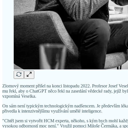
Zlomový moment přišel na konci listopadu 2022. Profesor Josef Veselk
mu řekl, aby o ChatGPT něco řekl na zasedání vědecké rady, jejíž by
vzpomíná Veselka.
On sám není typickým technologickým nadšencem. Je především lékařem,
přivedla k intenzivnějšímu využívání umělé inteligence.
"Chtěl jsem si vytvořit HCM experta, někoho, s kým bych mohl každý d
vysokou odborností moc není." Využil pomoci Miloše Čermáka, a společn