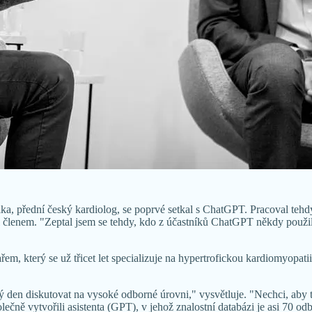
a, přední český kardiolog, se poprvé setkal s ChatGPT. Pracoval tehdy
l členem. "Zeptal jsem se tehdy, kdo z účastníků ChatGPT někdy použil
 který se už třicet let specializuje na hypertrofickou kardiomyopatii.
en diskutovat na vysoké odborné úrovni," vysvětluje. "Nechci, aby to 
ě vytvořili asistenta (GPT), v jehož znalostní databázi je asi 70 odbo