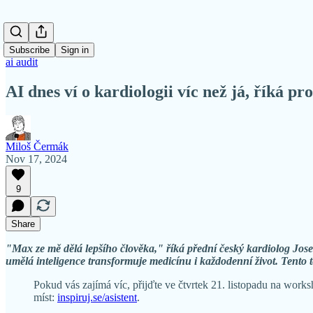
Subscribe
Sign in
ai audit
AI dnes ví o kardiologii víc než já, říká pr
Miloš Čermák
Nov 17, 2024
9
Share
"Max ze mě dělá lepšího člověka," říká přední český kardiolog Jos
umělá inteligence transformuje medicínu i každodenní život. Tento
Pokud vás zajímá víc, přijďte ve čtvrtek 21. listopadu na wo
míst:
inspiruj.se/asistent
.