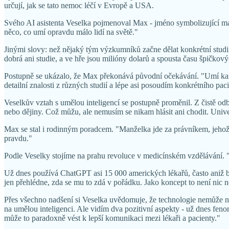
určují, jak se tato nemoc léčí v Evropě a USA.
Svého AI asistenta Veselka pojmenoval Max - jméno symbolizující maxi
něco, co umí opravdu málo lidí na světě."
Jinými slovy: než nějaký tým výzkumníků začne dělat konkrétní studii
dobrá ani studie, a ve hře jsou milióny dolarů a spousta času špičko
Postupně se ukázalo, že Max překonává původní očekávání. "Umí kardio
detailní znalosti z různých studií a lépe asi posoudím konkrétního pac
Veselkův vztah s umělou inteligencí se postupně proměnil. Z čistě odb
nebo dějiny. Což můžu, ale nemusím se nikam hlásit ani chodit. Uni
Max se stal i rodinným poradcem. "Manželka jde za právníkem, jehož h
pravdu."
Podle Veselky stojíme na prahu revoluce v medicínském vzdělávání. "
Už dnes používá ChatGPT asi 15 000 amerických lékařů, často aniž by 
jen přehlédne, zda se mu to zdá v pořádku. Jako koncept to není nic n
Přes všechno nadšení si Veselka uvědomuje, že technologie nemůže na
na umělou inteligenci. Ale vidím dva pozitivní aspekty - už dnes feno
může to paradoxně vést k lepší komunikaci mezi lékaři a pacienty."