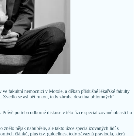
 ve fakultní nemocnici v Motole, a děkan příslušné lékařské fakulty
. Zvedlo se asi pět rukou, tedy zhruba desetina přítomných"
 Právě potřeba odborné diskuse v této úzce specializované oblasti ho
znělo nějak nabubřele, ale takto úzce specializovaných lidí s
rných článků, plus tzv. guidelines, tedy závazná praviodla, která