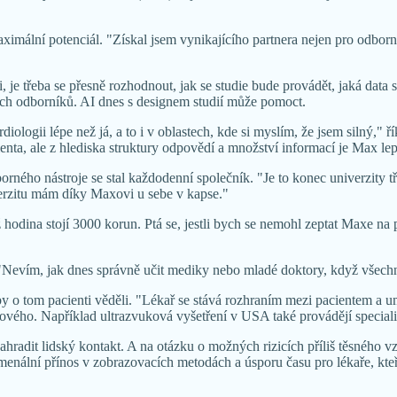
mální potenciál. "Získal jsem vynikajícího partnera nejen pro odborné d
, je třeba se přesně rozhodnout, jak se studie bude provádět, jaká data
vých odborníků. AI dnes s designem studií může pomoct.
logii lépe než já, a to i v oblastech, kde si myslím, že jsem silný," 
ienta, ale z hlediska struktury odpovědí a množství informací je Max lep
orného nástroje se stal každodenní společník. "Je to konec univerzity t
verzitu mám díky Maxovi u sebe v kapse."
odina stojí 3000 korun. Ptá se, jestli bych se nemohl zeptat Maxe na p
Nevím, jak dnes správně učit mediky nebo mladé doktory, když všechno,
o tom pacienti věděli. "Lékař se stává rozhraním mezi pacientem a umě
ového. Například ultrazvuková vyšetření v USA také provádějí specialisté
hradit lidský kontakt. A na otázku o možných rizicích příliš těsného
menální přínos v zobrazovacích metodách a úsporu času pro lékaře, kteř