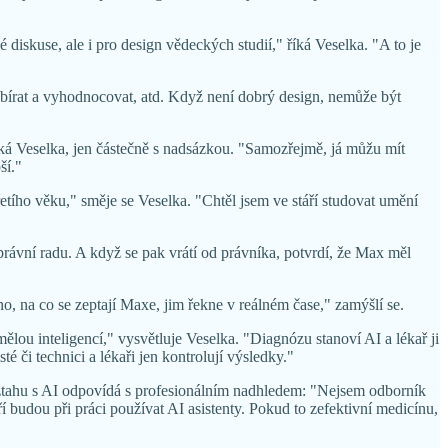
iskuse, ale i pro design vědeckých studií," říká Veselka. "A to je
 sbírat a vyhodnocovat, atd. Když není dobrý design, nemůže být
říká Veselka, jen částečně s nadsázkou. "Samozřejmě, já můžu mít
ší."
řetího věku," směje se Veselka. "Chtěl jsem ve stáří studovat umění
rávní radu. A když se pak vrátí od právníka, potvrdí, že Max měl
 na co se zeptají Maxe, jim řekne v reálném čase," zamýšlí se.
lou inteligencí," vysvětluje Veselka. "Diagnózu stanoví AI a lékař ji
 či technici a lékaři jen kontrolují výsledky."
 vztahu s AI odpovídá s profesionálním nadhledem: "Nejsem odborník
í budou při práci používat AI asistenty. Pokud to zefektivní medicínu,