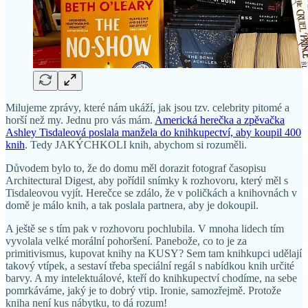
Milujeme zprávy, které nám ukáží, jak jsou tzv. celebrity pitomé a
horší než my. Jednu pro vás mám.
Americká herečka a zpěvačka
Ashley Tisdaleová poslala manžela do knihkupectví, aby koupil 400
knih
. Tedy JAKÝCHKOLI knih, abychom si rozuměli.
Důvodem bylo to, že do domu měl dorazit fotograf časopisu
Architectural Digest, aby pořídil snímky k rozhovoru, který měl s
Tisdaleovou vyjít. Herečce se zdálo, že v poličkách a knihovnách v
domě je málo knih, a tak poslala partnera, aby je dokoupil.
A ještě se s tím pak v rozhovoru pochlubila. V mnoha lidech tím
vyvolala velké morální pohoršení. Panebože, co to je za
primitivismus, kupovat knihy na KUSY? Sem tam knihkupci udělají
takový vtípek, a sestaví třeba speciální regál s nabídkou knih určité
barvy. A my intelektuálové, kteří do knihkupectví chodíme, na sebe
pomrkáváme, jaký je to dobrý vtip. Ironie, samozřejmě. Protože
kniha není kus nábytku, to dá rozum!