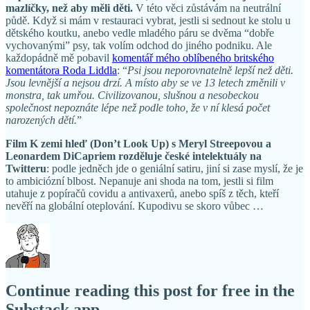
mazlíčky, než aby měli děti.
V této věci zůstávám na neutrální
půdě. Když si mám v restauraci vybrat, jestli si sednout ke stolu u
dětského koutku, anebo vedle mladého páru se dvěma “dobře
vychovanými” psy, tak volím odchod do jiného podniku. Ale
každopádně mě pobavil
komentář mého oblíbeného britského
komentátora Roda Liddla
: “
Psi jsou neporovnatelně lepší než děti.
Jsou levnější a nejsou drzí. A místo aby se ve 13 letech změnili v
monstra, tak umřou. Civilizovanou, slušnou a nesobeckou
společnost nepoznáte lépe než podle toho, že v ní klesá počet
narozených dětí.
”
Film K zemi hleď (Don’t Look Up) s Meryl Streepovou a
Leonardem DiCapriem rozděluje české intelektuály na
Twitteru
: podle jedněch jde o geniální satiru, jiní si zase myslí, že je
to ambiciózní blbost. Nepanuje ani shoda na tom, jestli si film
utahuje z popíračů covidu a antivaxerů, anebo spíš z těch, kteří
nevěří na globální oteplování. Kupodivu se skoro vůbec …
Continue reading this post for free in the
Substack app