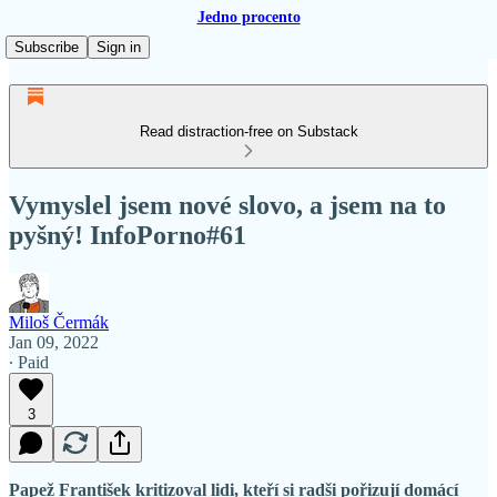
Jedno procento
Subscribe
Sign in
Read distraction-free on Substack
Vymyslel jsem nové slovo, a jsem na to
pyšný! InfoPorno#61
Miloš Čermák
Jan 09, 2022
∙ Paid
3
Papež František kritizoval lidi, kteří si radši pořizují domácí