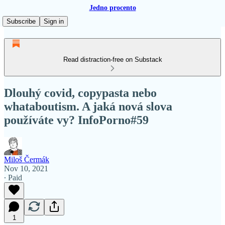
Jedno procento
Subscribe
Sign in
Read distraction-free on Substack
Dlouhý covid, copypasta nebo
whataboutism. A jaká nová slova
používáte vy? InfoPorno#59
Miloš Čermák
Nov 10, 2021
∙ Paid
1