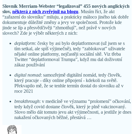
Slovník Merriam-Webster “legalizoval” 455 nových anglických
slov,
některá z nich zveřejnil na blogu
. Musím říct, že akt
“zařazení do slovníku” miluju, a prakticky máloco jiného tak dobře
dokumentuje důležité změny a jevy ve společnosti. Protože kde
jinde se líp a přesvědčivěji “zhmotňují”, než právě v nových
slovech? Zde je výběr některých z nich:
deplatform
: česky by asi bylo deplatformovat (už jsem se s
tím setkal, ale spíš výjimečně), tedy “zablokovat” uživatele
nějaké online platformy, nejčastěji sociální sítě. Viz třeba
Twitter “deplatformoval Trumpa”, když mu dal doživotní
zákaz používání
digital nomad
: samozřejmě digitální nomád, tedy člověk,
který pracuje - díky online připojení - kdekoli na světě.
Překvapilo mě, že se tenhle termín dostal do slovníku až v
roce 2021
breakthrough
: v medicíně ve významu “prolomení” očkování,
tedy když covid dostane člověk, který je plně vakcinovaný.
Slovo mělo dát tomuto jevu akt výjimečnosti, a jestliže je dnes
nakažení očkovaných běžné, přestává …