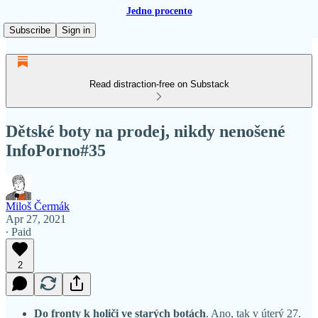
Jedno procento
Subscribe
Sign in
Read distraction-free on Substack
Dětské boty na prodej, nikdy nenošené
InfoPorno#35
Miloš Čermák
Apr 27, 2021
∙ Paid
2
Do fronty k holiči ve starých botách
. Ano, tak v úterý 27.