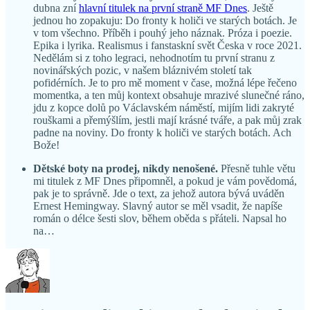
dubna zní
hlavní titulek na první straně MF Dnes
. Ještě
jednou ho zopakuju: Do fronty k holiči ve starých botách. Je
v tom všechno. Příběh i pouhý jeho náznak. Próza i poezie.
Epika i lyrika. Realismus i fanstaskní svět Česka v roce 2021.
Nedělám si z toho legraci, nehodnotím tu první stranu z
novinářských pozic, v našem bláznivém století tak
pofidérních. Je to pro mě moment v čase, možná lépe řečeno
momentka, a ten můj kontext obsahuje mrazivé slunečné ráno,
jdu z kopce dolů po Václavském náměstí, mijím lidi zakryté
rouškami a přemýšlím, jestli mají krásné tváře, a pak můj zrak
padne na noviny. Do fronty k holiči ve starých botách. Ach
Bože!
Dětské boty na prodej, nikdy nenošené.
Přesně tuhle větu
mi titulek z MF Dnes připomněl, a pokud je vám povědomá,
pak je to správně. Jde o text, za jehož autora bývá uváděn
Ernest Hemingway. Slavný autor se měl vsadit, že napíše
román o délce šesti slov, během oběda s přáteli. Napsal ho
na…