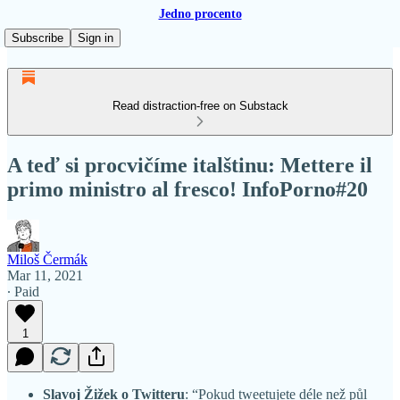
Jedno procento
Subscribe
Sign in
Read distraction-free on Substack
A teď si procvičíme italštinu: Mettere il
primo ministro al fresco! InfoPorno#20
Miloš Čermák
Mar 11, 2021
∙ Paid
1
Slavoj Žižek o Twitteru
: “Pokud tweetujete déle než půl