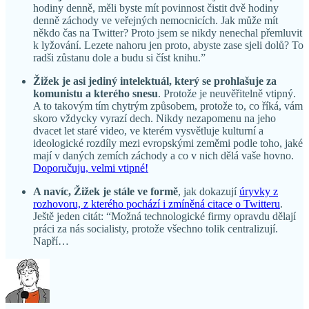
hodiny denně, měli byste mít povinnost čistit dvě hodiny
denně záchody ve veřejných nemocnicích. Jak může mít
někdo čas na Twitter? Proto jsem se nikdy nenechal přemluvit
k lyžování. Lezete nahoru jen proto, abyste zase sjeli dolů? To
radši zůstanu dole a budu si číst knihu.”
Žižek je asi jediný intelektuál, který se prohlašuje za
komunistu a kterého snesu
. Protože je neuvěřitelně vtipný.
A to takovým tím chytrým způsobem, protože to, co říká, vám
skoro vždycky vyrazí dech. Nikdy nezapomenu na jeho
dvacet let staré video, ve kterém vysvětluje kulturní a
ideologické rozdíly mezi evropskými zeměmi podle toho, jaké
mají v daných zemích záchody a co v nich dělá vaše hovno.
Doporučuju, velmi vtipné!
A navíc, Žižek je stále ve formě
, jak dokazují
úryvky z
rozhovoru, z kterého pochází i zmíněná citace o Twitteru
.
Ještě jeden citát: “Možná technologické firmy opravdu dělají
práci za nás socialisty, protože všechno tolik centralizují.
Napří…