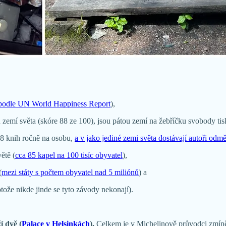
podle UN World Happiness Report
),
mí světa (skóre 88 ze 100), jsou pátou zemí na žebříčku svobody tis
18 knih ročně na osobu,
a v jako jediné zemi světa dostávají autoři od
ětě (
cca 85 kapel na 100 tisíc obyvatel
),
(
mezi státy s počtem obyvatel nad 5 miliónů
) a
ože nikde jinde se tyto závody nekonají).
í dvě (
Palace v Helsinkách
).
Celkem je v Michelinově průvodci zmíněn