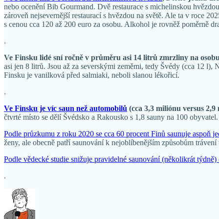
nebo ocenění Bib Gourmand. Dvě restaurace s michelinskou hvězdo
zároveň nejsevernější restaurací s hvězdou na světě. Ale ta v roce 2
s cenou cca 120 až 200 euro za osobu. Alkohol je rovněž poměrně drahý
.
Ve Finsku lidé sní ročně v průměru asi 14 litrů zmrzliny na osobu
asi jen 8 litrů. Jsou až za severskými zeměmi, tedy Švédy (cca 12 l),
Finsku je vanilková před salmiaki, neboli slanou lékořicí.
.
Ve Finsku je víc saun než automobilů
(cca 3,3 miliónu versus 2,9 
čtvrté místo se dělí Švédsko a Rakousko s 1,8 sauny na 100 obyvatel.
Podle průzkumu z roku 2020 se cca 60 procent Finů saunuje aspoň j
ženy, ale obecně patří saunování k nejoblíbenějším způsobům trávení
Podle vědecké studie snižuje pravidelné saunování (několikrát týdně) 
.