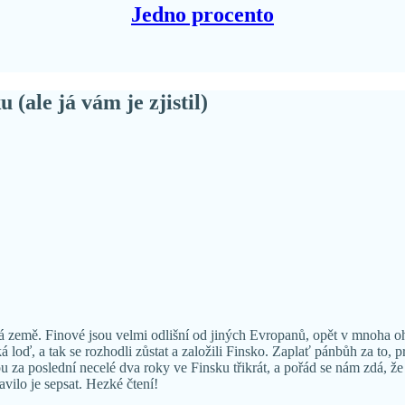
Jedno procento
 (ale já vám je zjistil)
 země. Finové jsou velmi odlišní od jiných Evropanů, opět v mnoha o
oď, a tak se rozhodli zůstat a založili Finsko. Zaplať pánbůh za to, pr
u za poslední necelé dva roky ve Finsku třikrát, a pořád se nám zdá, že 
vilo je sepsat. Hezké čtení!