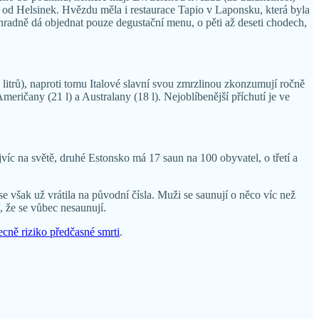
u od Helsinek. Hvězdu měla i restaurace Tapio v Laponsku, která byla
ýhradně dá objednat pouze degustační menu, o pěti až deseti chodech,
4 litrů), naproti tomu Italové slavní svou zmrzlinou zkonzumují ročně
eričany (21 l) a Australany (18 l). Nejoblíbenější příchutí je ve
jvíc na světě, druhé Estonsko má 17 saun na 100 obyvatel, o třetí a
e však už vrátila na původní čísla. Muži se saunují o něco víc než
 že se vůbec nesaunují.
ecně riziko předčasné smrti
.