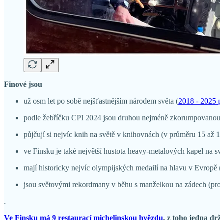
Finové jsou
už osm let po sobě nejšťastnějším národem světa (
2018 - 2025 
podle žebříčku CPI 2024 jsou druhou nejméně zkorumpovanou ze
půjčují si nejvíc knih na světě v knihovnách (v průměru 15 až 
ve Finsku je také největší hustota heavy-metalových kapel na sv
mají historicky nejvíc olympijských medailí na hlavu v Evropě 
jsou světovými rekordmany v běhu s manželkou na zádech (prot
.
Ve Finsku má 9 restaurací michelinskou hvězdu
, z toho jedna drž