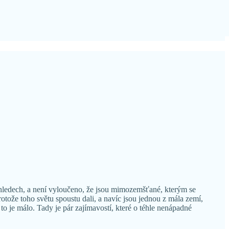
hledech, a není vyloučeno, že jsou mimozemšťané, kterým se
otože toho světu spoustu dali, a navíc jsou jednou z mála zemí,
to je málo. Tady je pár zajímavostí, které o téhle nenápadné