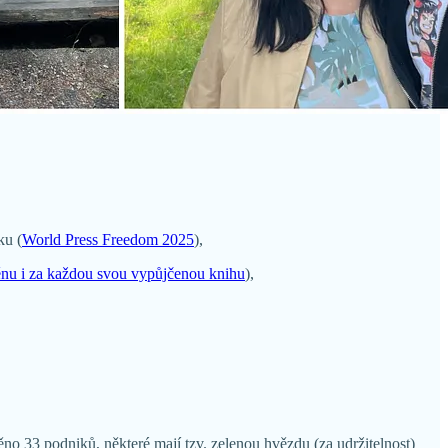
ku (
World Press Freedom 2025
),
měnu i za každou svou vypůjčenou knihu
),
o 33 podniků, některé mají tzv. zelenou hvězdu (za udržitelnost)