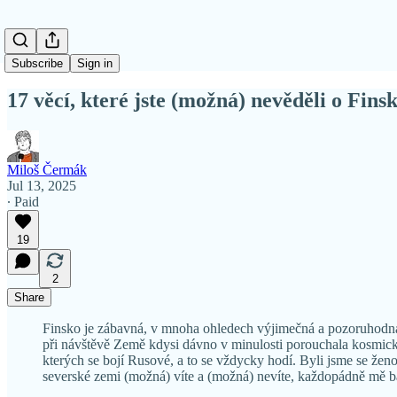
Subscribe
Sign in
17 věcí, které jste (možná) nevěděli o Finsku
Miloš Čermák
Jul 13, 2025
∙ Paid
19
2
Share
Finsko je zábavná, v mnoha ohledech výjimečná a pozoruhodná
při návštěvě Země kdysi dávno v minulosti porouchala kosmická l
kterých se bojí Rusové, a to se vždycky hodí. Byli jsme se ženo
severské zemi (možná) víte a (možná) nevíte, každopádně mě ba