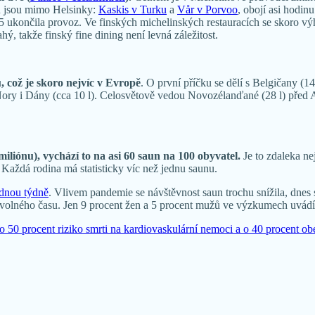
u jsou mimo Helsinky:
Kaskis v Turku
a
Vår v Porvoo
, obojí asi hodin
025 ukončila provoz. Ve finských michelinských restauracích se skoro v
, takže finský fine dining není levná záležitost.
, což je skoro nejvíc v Evropě
. O první příčku se dělí s Belgičany (1
 Nory i Dány (cca 10 l). Celosvětově vedou Novozélanďané (28 l) před Am
miliónu), vychází to na asi 60 saun na 100 obyvatel.
Je to zdaleka ne
 Každá rodina má statisticky víc než jednu saunu.
ednou týdně
. Vlivem pandemie se návštěvnost saun trochu snížila, dnes s
 volného času. Jen 9 procent žen a 5 procent mužů ve výzkumech uvádí,
o 50 procent riziko smrti na kardiovaskulární nemoci a o 40 procent ob